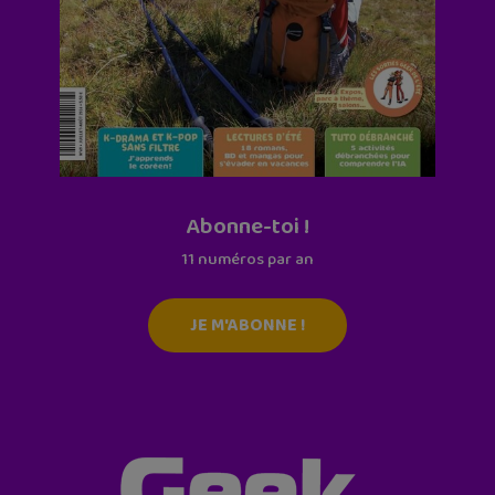
Abonne-toi !
11 numéros par an
JE M'ABONNE !