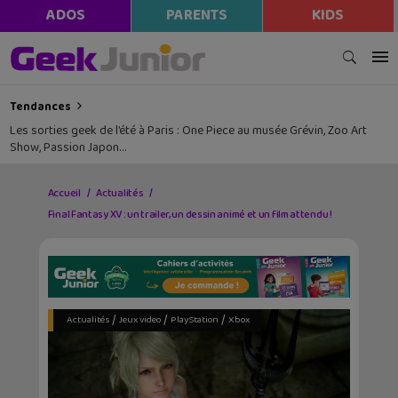
ADOS
PARENTS
KIDS
Tendances
Les sorties geek de l’été à Paris : One Piece au musée Grévin, Zoo Art
Show, Passion Japon…
Accueil
Actualités
Final Fantasy XV : un trailer, un dessin animé et un film attendu !
/
/
/
Actualités
Jeux video
PlayStation
Xbox