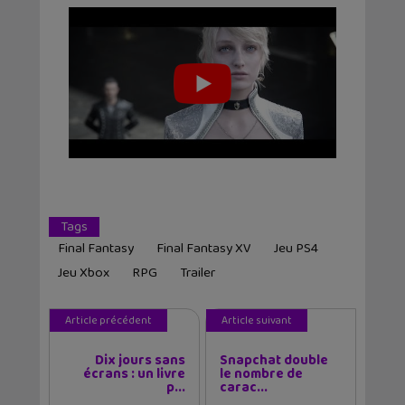
Tags
Final Fantasy
Final Fantasy XV
Jeu PS4
Jeu Xbox
RPG
Trailer
Article précédent
Article suivant
Dix jours sans
Snapchat double
écrans : un livre
le nombre de
p...
carac...