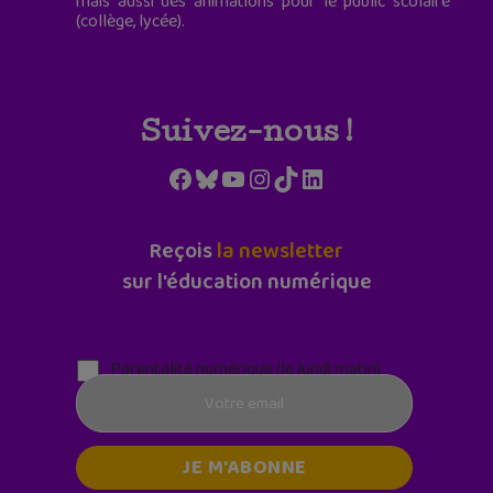
mais aussi des animations pour le public scolaire
(collège, lycée).
Suivez-nous !
Facebook
Bluesky
YouTube
Instagram
TikTok
LinkedIn
Reçois
la newsletter
sur l'éducation numérique
Parentalité numérique (le lundi matin)