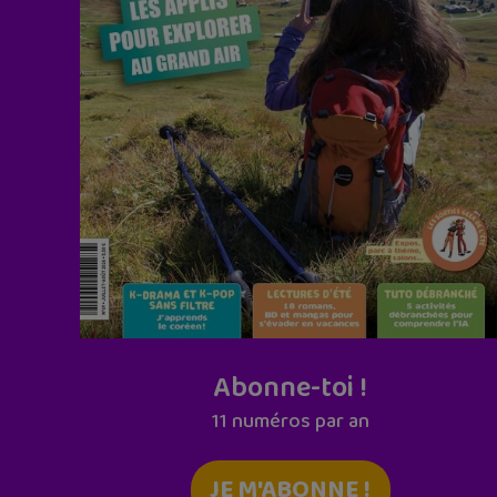
Abonne-toi !
11 numéros par an
JE M'ABONNE !