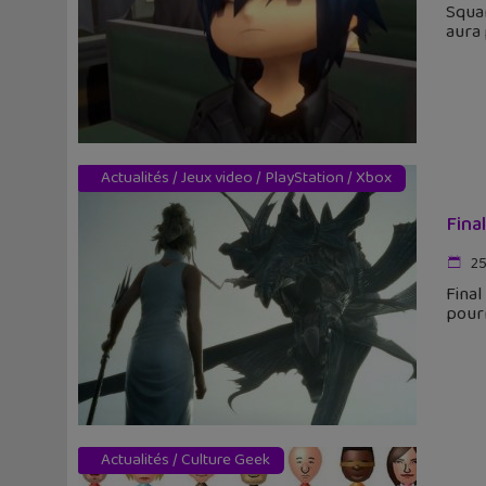
Squar
aura 
Actualités
/
Jeux video
/
PlayStation
/
Xbox
Fina
25
Final
pourr
Actualités
/
Culture Geek