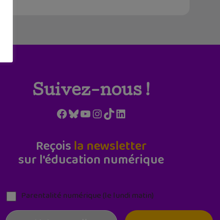
Suivez-nous !
Facebook
Bluesky
YouTube
Instagram
TikTok
LinkedIn
Reçois
la newsletter
sur l'éducation numérique
Parentalité numérique (le lundi matin)