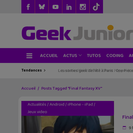
ACCUEIL
TUTOS
CODING
ACTUS
A
Tendances
Les sorties geek de l’été à Paris : One Pie
Accueil
Posts Tagged "Final Fantasy XV"
Actualités
/
Android
/
iPhone - iPad
/
Jeux video
Fina
9 