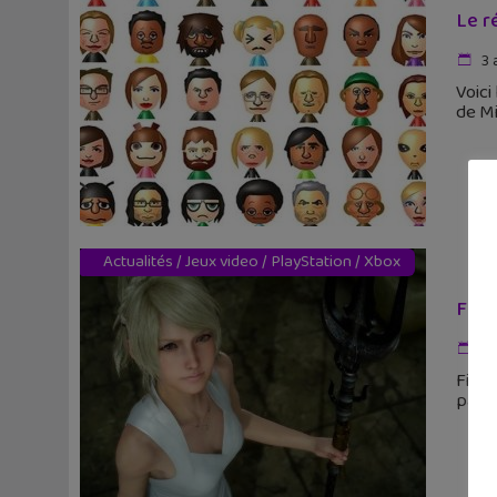
Le r
3 
Voici
de Mi
Actualités
/
Jeux video
/
PlayStation
/
Xbox
Fina
3 
Final
par S