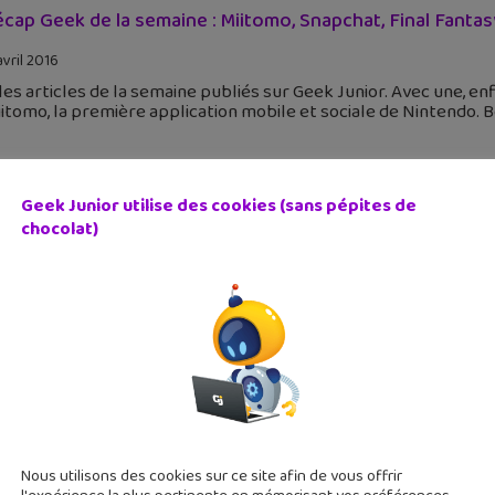
écap Geek de la semaine : Miitomo, Snapchat, Final Fanta
avril 2016
 les articles de la semaine publiés sur Geek Junior. Avec une, e
itomo, la première application mobile et sociale de Nintendo. 
Geek Junior utilise des cookies (sans pépites de
chocolat)
l Fantasy XV : un trailer, un dessin animé et un film attend
avril 2016
 Fantasy XV va être un des jeux vidéo plus attendus de la fin d
quare Enix sera déclinée en dessin animé et dans un film. Atten
Nous utilisons des cookies sur ce site afin de vous offrir