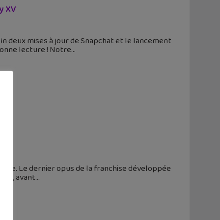
sy XV
nfin deux mises à jour de Snapchat et le lancement
Bonne lecture ! Notre
u !
'année. Le dernier opus de la franchise développée
tion, avant