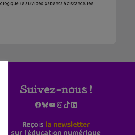
ogique, le suivi des patients à distance, les
Suivez-nous !
Facebook
Bluesky
YouTube
Instagram
TikTok
LinkedIn
Reçois
la newsletter
sur l'éducation numérique