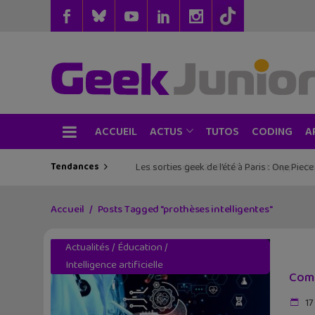
ACCUEIL
TUTOS
CODING
ACTUS
A
Tendances
Les sorties geek de l’été à Paris : One Pie
Accueil
Posts Tagged "prothèses intelligentes"
Actualités
/
Éducation
/
Intelligence artificielle
Comm
17