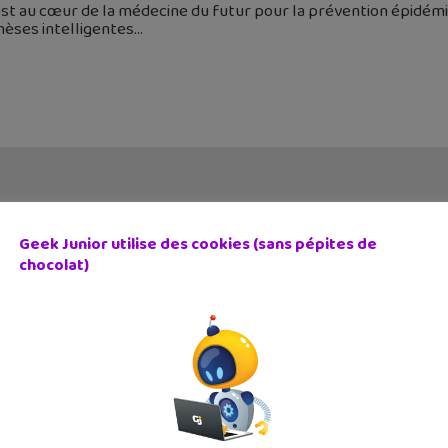
est au cœur de la médecine du futur pour la prévention épidémiol
hèses intelligentes
Geek Junior utilise des cookies (sans pépites de
chocolat)