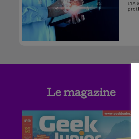
L’IA 
prot
Le magazine