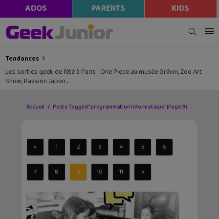
ADOS
PARENTS
KIDS
Tendances
Les sorties geek de l’été à Paris : One Piece au musée Grévin, Zoo Art
Show, Passion Japon…
Accueil
Posts Tagged "programmation informatique"
(Page 9)
«
1
2
3
4
5
6
7
8
9
10
11
»