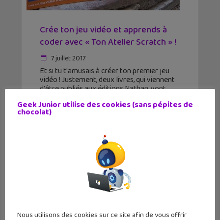
Crée ton jeu vidéo et apprends à
coder avec « Ton Atelier Scratch » !
7 juillet 2017
Et si tu t'amusais à créer ton premier jeu
vidéo ! Justement, deux livres, qui viennent
d'être publiés aux éditions Nathan, vont
t'aider à programmer tes premiers jeux !
Geek Junior utilise des cookies (sans pépites de
"Panique à Code City", "La révoltes des
chocolat)
Nous utilisons des cookies sur ce site afin de vous offrir