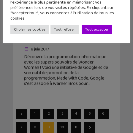
l'expérience la plus pertinente en mémorisant vos
préférences lors de vos visites répétées. En cliquant sur
"Accepter tout", vous consentez à l'utilisation de tous les
cookies.
Choisir les cookies
Tout refuser
Tout accepter
Apprends à coder avec Wonder
Woman et Google !
8 juin 2017
Découvre la programmation informatique
avec les supers pouvoirs de Wonder
Woman ! Voici une initiative de Google et de
son outil de promotion de la
programmation, Made With Code. Google
s'est associé à Warner Bros pour
1
2
3
4
5
6
7
8
9
10
11