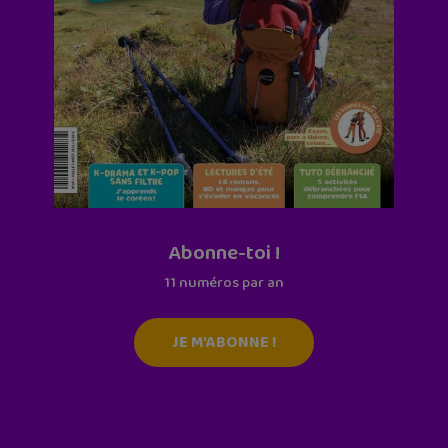
Abonne-toi !
11 numéros par an
JE M'ABONNE !