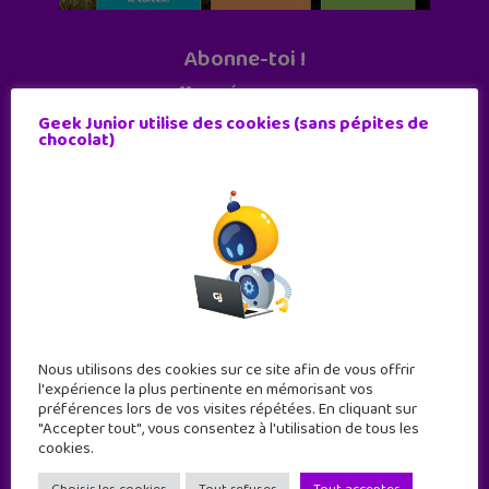
Abonne-toi !
11 numéros par an
Geek Junior utilise des cookies (sans pépites de
chocolat)
JE M'ABONNE !
Nous utilisons des cookies sur ce site afin de vous offrir
l'expérience la plus pertinente en mémorisant vos
préférences lors de vos visites répétées. En cliquant sur
"Accepter tout", vous consentez à l'utilisation de tous les
cookies.
Geek Junior est le premier site de culture numérique
à destination des adolescents.