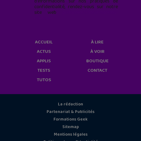
d'informations sur nos pratiques de
confidentialité, rendez-vous sur notre
site web
geekjunior.fr/informations-
cookies/
ACCUEIL
À LIRE
ACTUS
À VOIR
APPLIS
BOUTIQUE
TESTS
CONTACT
TUTOS
La rédaction
Partenariat & Publicités
Formations Geek
Sitemap
Mentions légales