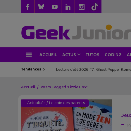
ACCUEIL
TUTOS
CODING
ACTUS
A
Tendances
Les sorties geek de l’été à Paris : One 
Accueil
Posts Tagged "Lizzie Cox"
Actualités
/
Le coin des parents
Deux
19