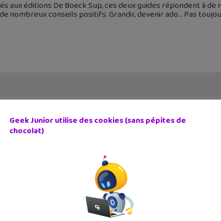
és aux éditions De Boeck Sup, ces deux guides répondent à de 
de nombreux conseils positifs. Grandir, devenir ado… Pas toujou
Geek Junior utilise des cookies (sans pépites de
chocolat)