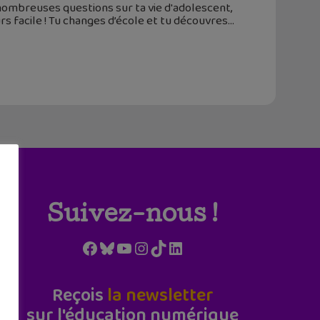
nombreuses questions sur ta vie d'adolescent,
rs facile ! Tu changes d’école et tu découvres
Suivez-nous !
Facebook
Bluesky
YouTube
Instagram
TikTok
LinkedIn
Reçois
la newsletter
sur l'éducation numérique