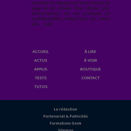
moment en cliquant sur le lien en bas de
page de nos emails. Pour obtenir plus
d'informations sur nos pratiques de
confidentialité, rendez-vous sur notre
site web
geekjunior.fr/informations-
cookies/
ACCUEIL
À LIRE
ACTUS
À VOIR
APPLIS
BOUTIQUE
TESTS
CONTACT
TUTOS
La rédaction
Partenariat & Publicités
Formations Geek
Sitemap