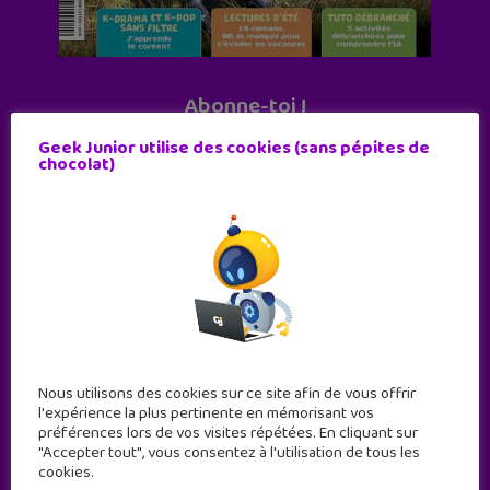
Abonne-toi !
11 numéros par an
Geek Junior utilise des cookies (sans pépites de
chocolat)
JE M'ABONNE !
Nous utilisons des cookies sur ce site afin de vous offrir
l'expérience la plus pertinente en mémorisant vos
préférences lors de vos visites répétées. En cliquant sur
"Accepter tout", vous consentez à l'utilisation de tous les
cookies.