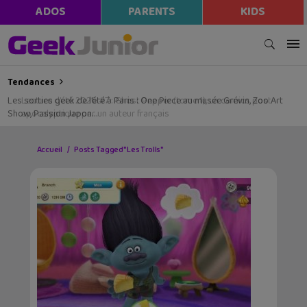
ADOS
PARENTS
KIDS
Tendances
Les sorties geek de l’été à Paris : One Piece au musée Grévin, Zoo Art
Show, Passion Japon…
Accueil
Posts Tagged "Les Trolls"