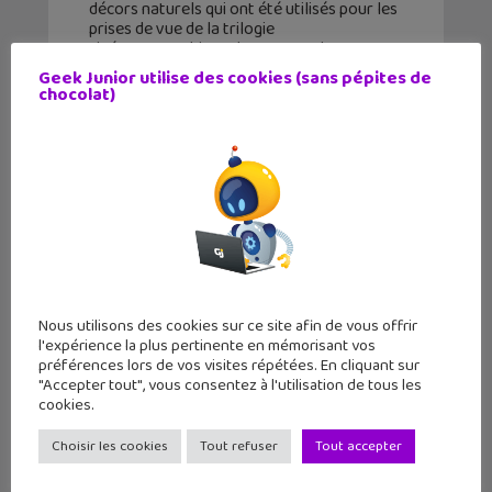
décors naturels qui ont été utilisés pour les
prises de vue de la trilogie
cinématographique de Peter Jackson.
Direction la Nouvelle-Zélande avec
Geek Junior utilise des cookies (sans pépites de
Google
chocolat)
Nous utilisons des cookies sur ce site afin de vous offrir
l'expérience la plus pertinente en mémorisant vos
préférences lors de vos visites répétées. En cliquant sur
"Accepter tout", vous consentez à l'utilisation de tous les
cookies.
Choisir les cookies
Tout refuser
Tout accepter
La Terre du Milieu dans Google
Maps, cela donnerait quoi ?