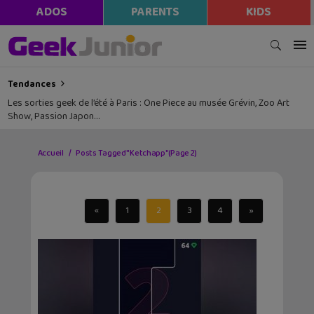
ADOS
PARENTS
KIDS
Tendances
Les sorties geek de l’été à Paris : One Piece au musée Grévin, Zoo Art
Show, Passion Japon…
Accueil
Posts Tagged "Ketchapp"
(Page 2)
«
1
2
3
4
»