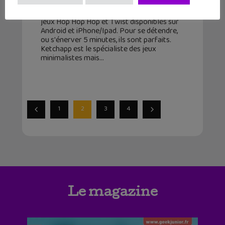
24 novembre 2015
Ketchapp vient de publier ses deux derniers
jeux Hop Hop Hop et Twist disponibles sur
Android et iPhone/Ipad. Pour se détendre,
ou s'énerver 5 minutes, ils sont parfaits.
Ketchapp est le spécialiste des jeux
minimalistes mais
1
2
3
4
Le magazine