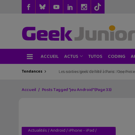
ACCUEIL
TUTOS
CODING
ACTUS
A
Tendances
Les sorties geek de l’été à Paris : One Pie
Accueil
Posts Tagged "jeu Android"
(Page 33)
Actualités
/
Android
/
iPhone - iPad
/