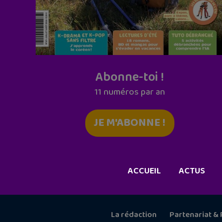
Abonne-toi !
11 numéros par an
JE M'ABONNE !
ACCUEIL
ACTUS
La rédaction
Partenariat & 