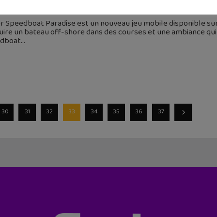
 avril 2015
r Speedboat Paradise est un nouveau jeu mobile disponible sur 
ire un bateau off-shore dans des courses et une ambiance qui 
dboat
30
31
32
33
34
35
36
37