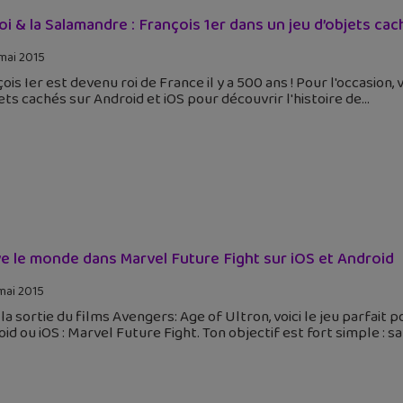
oi & la Salamandre : François 1er dans un jeu d’objets cac
mai 2015
ois Ier est devenu roi de France il y a 500 ans ! Pour l'occasion, 
ets cachés sur Android et iOS pour découvrir l'histoire de
e le monde dans Marvel Future Fight sur iOS et Android
mai 2015
la sortie du films Avengers: Age of Ultron, voici le jeu parfait
id ou iOS : Marvel Future Fight. Ton objectif est fort simple : s