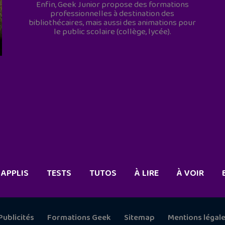
Enfin, Geek Junior propose des formations
professionnelles à destination des
bibliothécaires, mais aussi des animations pour
le public scolaire (collège, lycée).
APPLIS
TESTS
TUTOS
À LIRE
À VOIR
Publicités
Formations Geek
Sitemap
Mentions légal