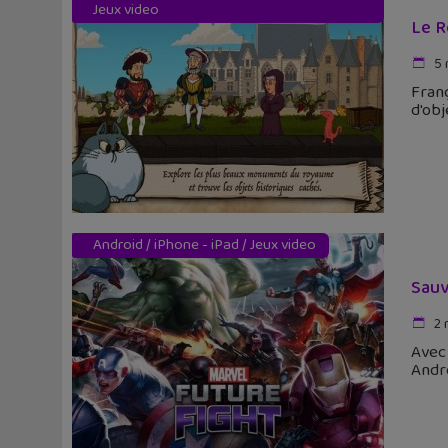
Jeux video
Le R
5 
Franç
d'obj
Android
/
iPhone - iPad
/
Jeux video
Sauv
2 
Avec 
Andro