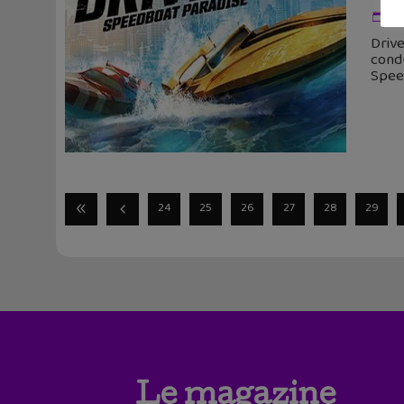
22
Drive
condu
Spee
24
25
26
27
28
29
Le magazine