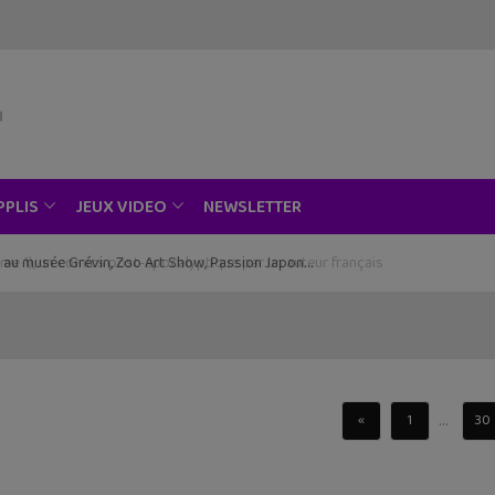
NEWSLETTER
PPLIS
JEUX VIDEO
ce au musée Grévin, Zoo Art Show, Passion Japon…
...
«
1
30