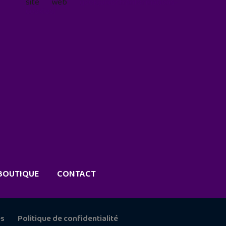
site web
geekjunior.fr/informations-
cookies/
BOUTIQUE
CONTACT
es
Politique de confidentialité