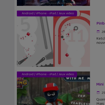
Android
/
iPhone - iPad
/
Jeux video
Pinb
28
Ketch
nouve
Android
/
iPhone - iPad
/
Jeux video
Mini
25
Quand
Mais 