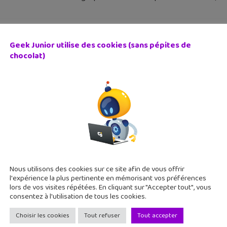
Geek Junior utilise des cookies (sans pépites de
chocolat)
chou Puzzle Adventure : un puzzle d’un nouveau genre
 avril 2015
ne un mélange de Candy Crush et de jeu de rôle, c'est le tour
ture disponible sur Android et iPhone et iPad. Dans Chouchou
ureux
Nous utilisons des cookies sur ce site afin de vous offrir
l'expérience la plus pertinente en mémorisant vos préférences
lors de vos visites répétées. En cliquant sur "Accepter tout", vous
consentez à l'utilisation de tous les cookies.
Choisir les cookies
Tout refuser
Tout accepter
er Speedboat Paradise : Fast & Furious avec des bateaux