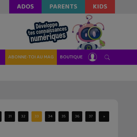
ADOS
PARENTS
KIDS
ABONNE-TOI AU MAG
BOUTIQUE
31
32
33
34
35
36
37
»