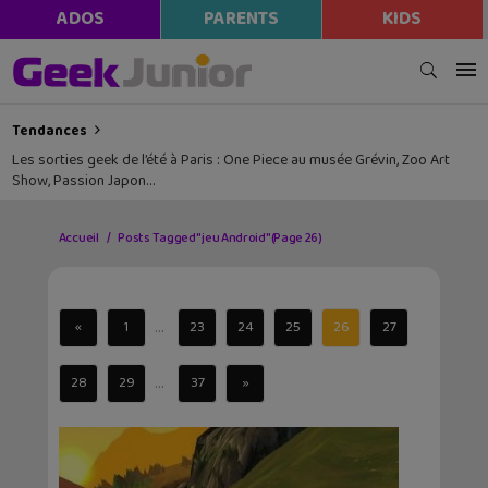
ADOS
PARENTS
KIDS
Tendances
Les sorties geek de l’été à Paris : One Piece au musée Grévin, Zoo Art
Show, Passion Japon…
Accueil
Posts Tagged "jeu Android"
(Page 26)
...
«
1
23
24
25
26
27
...
28
29
37
»