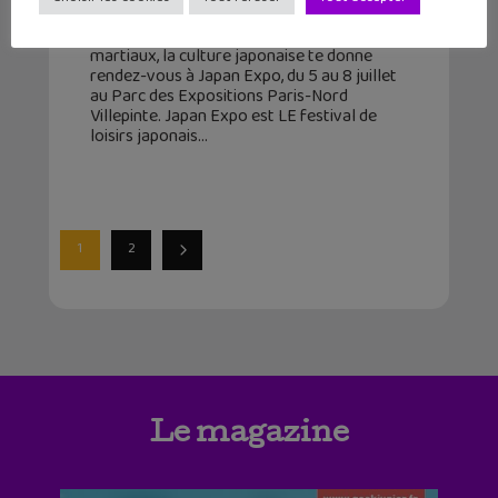
5 juin 2018
Manga, cuisine, jeux vidéo, musique ou arts
martiaux, la culture japonaise te donne
rendez-vous à Japan Expo, du 5 au 8 juillet
au Parc des Expositions Paris-Nord
Villepinte. Japan Expo est LE festival de
loisirs japonais
1
2
Le magazine