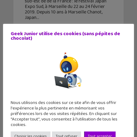
sud-est de de la France : le festival Japan
Expo Sud, à Marseille du 22 au 24 février
2019. Depuis 10 ans à Marseille Chanot,
Japan
Geek Junior utilise des cookies (sans pépites de
chocolat)
Nous utilisons des cookies sur ce site afin de vous offrir
l'expérience la plus pertinente en mémorisant vos
préférences lors de vos visites répétées. En cliquant sur
"Accepter tout", vous consentez à l'utilisation de tous les
Japan Expo 2018 : la culture
cookies.
japonaise fait salon du 5 au 8 juillet !
Choisir les cookies
Tout refuser
Tout accepter