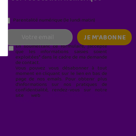
Parentalité numérique (le lundi matin)
En soumettant ce formulaire, j’accepte
que les informations saisies soient
exploitées* dans le cadre de ma demande
de contact.
Vous pouvez vous désabonner à tout
moment en cliquant sur le lien en bas de
page de nos emails. Pour obtenir plus
d'informations sur nos pratiques de
confidentialité, rendez-vous sur notre
site web
geekjunior.fr/informations-
cookies/