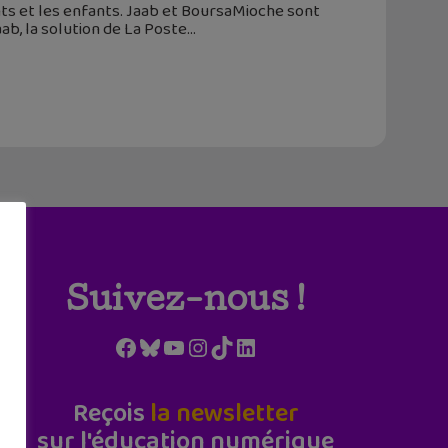
ents et les enfants. Jaab et BoursaMioche sont
aab, la solution de La Poste
Suivez-nous !
Facebook
Bluesky
YouTube
Instagram
TikTok
LinkedIn
Reçois
la newsletter
sur l'éducation numérique