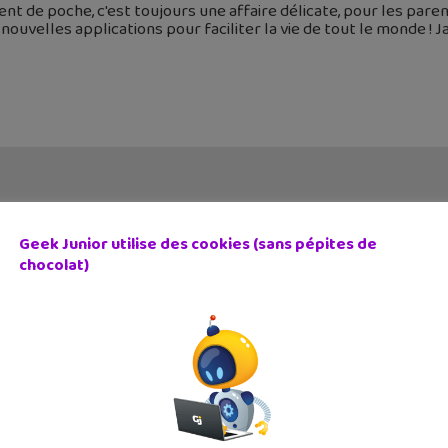
ent de poche, c'est toujours une affaire délicate, pour les par
nouvelles applications pour faciliter la vie de tout le monde ! J
Geek Junior utilise des cookies (sans pépites de
chocolat)