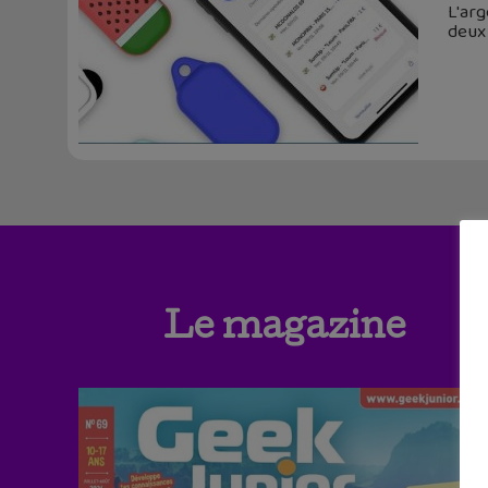
L'arg
deux 
Le magazine