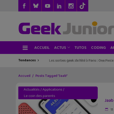
ACCUEIL
TUTOS
CODING
ACTUS
A
Tendances
Les sorties geek de l’été à Paris : One Pie
Accueil
Posts Tagged "Jaab"
Actualités
/
Applications
/
Le coin des parents
Jaab
11