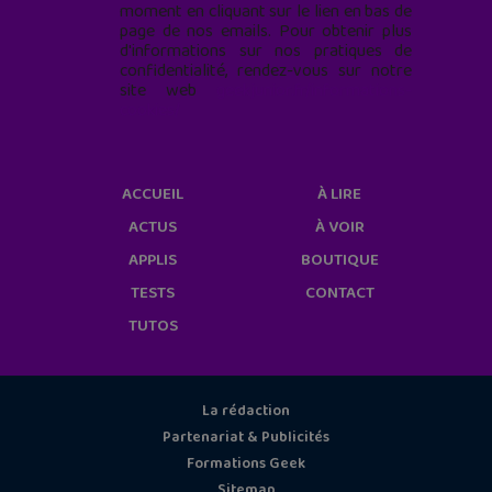
moment en cliquant sur le lien en bas de
page de nos emails. Pour obtenir plus
d'informations sur nos pratiques de
confidentialité, rendez-vous sur notre
site web
geekjunior.fr/informations-
cookies/
ACCUEIL
À LIRE
ACTUS
À VOIR
APPLIS
BOUTIQUE
TESTS
CONTACT
TUTOS
La rédaction
Partenariat & Publicités
Formations Geek
Sitemap