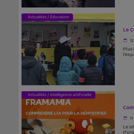
Actualités
/
Éducation
Le C
12
Plus 
l’esp
Actualités
/
Intelligence artificielle
Comp
11
Le si
d’urg