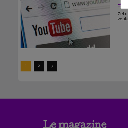
24
Zetup
veule
1
2
Le magazine