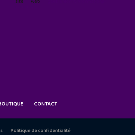
site web
geekjunior.fr/informations-
cookies/
BOUTIQUE
CONTACT
es
Politique de confidentialité