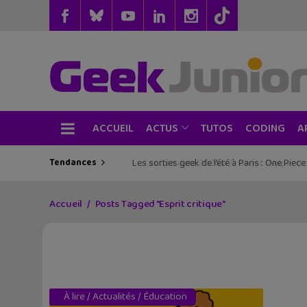
ACCUEIL
TUTOS
CODING
ACTUS
A
Tendances
Les sorties geek de l’été à Paris : One Pie
Accueil
Posts Tagged "Esprit critique"
À lire
/
Actualités
/
Éducation