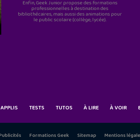
Enfin, Geek Junior propose des formations
professionnelles à destination des
bibliothécaires, mais aussi des animations pour
le public scolaire (collège, lycée).
APPLIS
TESTS
TUTOS
À LIRE
À VOIR
Publicités
Formations Geek
Sitemap
Mentions légal