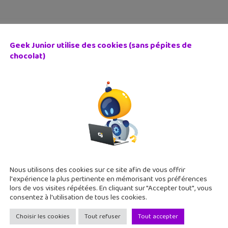
Geek Junior utilise des cookies (sans pépites de
chocolat)
Rencontres de l’Esprit Critique les 22 et 23 avril 2022 à 
 avril 2022
rit critique a enfin son festival ! Les REC (Rencontres de l'Esprit
ulouse. Des ateliers et rencontres uniques pour découvrir des
Nous utilisons des cookies sur ce site afin de vous offrir
l'expérience la plus pertinente en mémorisant vos préférences
lors de vos visites répétées. En cliquant sur "Accepter tout", vous
consentez à l'utilisation de tous les cookies.
Choisir les cookies
Tout refuser
Tout accepter
p, une nouvelle chaîne YouTube dédiée à l’esprit critique