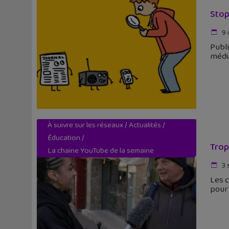
Stop
9 
Publi
média
À suivre sur les réseaux
/
Actualités
/
Éducation
/
Trop
La chaine YouTube de la semaine
3 
Les c
pour 