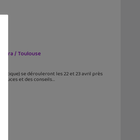
Diagora / Toulouse
 Critique) se dérouleront les 22 et 23 avril près
 astuces et des conseils