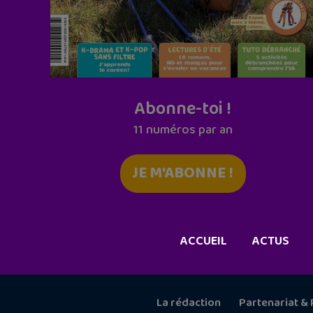
Abonne-toi !
11 numéros par an
JE M'ABONNE !
ACCUEIL
ACTUS
La rédaction
Partenariat & 