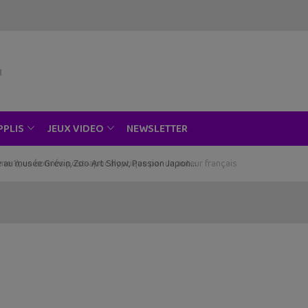
NEWSLETTER
PPLIS
JEUX VIDEO
ce au musée Grévin, Zoo Art Show, Passion Japon…