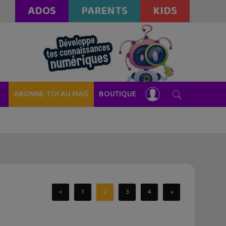
ADOS
PARENTS
KIDS
ABONNE-TOI AU MAG
BOUTIQUE
«
1
2
3
4
»