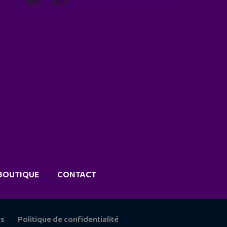
site web
geekjunior.fr/informations-
cookies/
BOUTIQUE
CONTACT
es
Politique de confidentialité