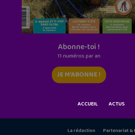
Abonne-toi !
11 numéros par an
JE M'ABONNE !
ACCUEIL
ACTUS
La rédaction
Partenariat & 