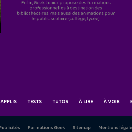
Enfin, Geek Junior propose des formations
professionnelles à destination des
bibliothécaires, mais aussi des animations pour
le public scolaire (collège, lycée).
APPLIS
TESTS
TUTOS
À LIRE
À VOIR
Publicités
Formations Geek
Sitemap
Mentions légal