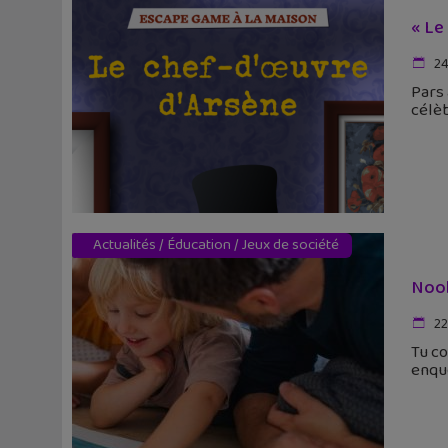
« Le
24
Pars 
célèb
Actualités
/
Éducation
/
Jeux de société
Nook
22
Tu co
enqu