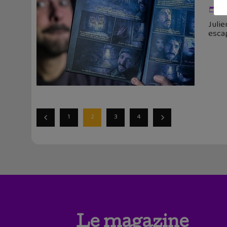
25
Julie
escap
1
2
3
4
Le magazine