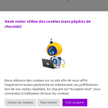
Geek Junior utilise des cookies (sans pépites de
chocolat)
cape Games : 4 jeux à créer chez vous » en mode DIY
 septembre 2019
pe Games : 4 jeux à créer chez vous" est un escape book à cré
 amis. À toi les crayons et une paire de ciseaux pour partir à
Nous utilisons des cookies sur ce site afin de vous offrir
l'expérience la plus pertinente en mémorisant vos préférences
lors de vos visites répétées. En cliquant sur "Accepter tout", vous
consentez à l'utilisation de tous les cookies.
Choisir les cookies
Tout refuser
Tout accepter
pe Book : « Cauchemar en Ecosse », le défi du YouTubeu