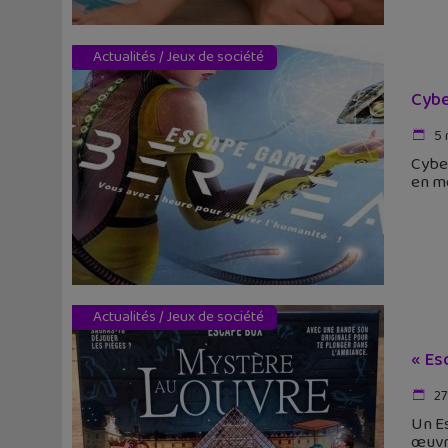
Actualités
/
Jeux de société
Cybe
5 
Cyber
en m
Actualités
/
Jeux de société
« Es
27
Un E
œuvr