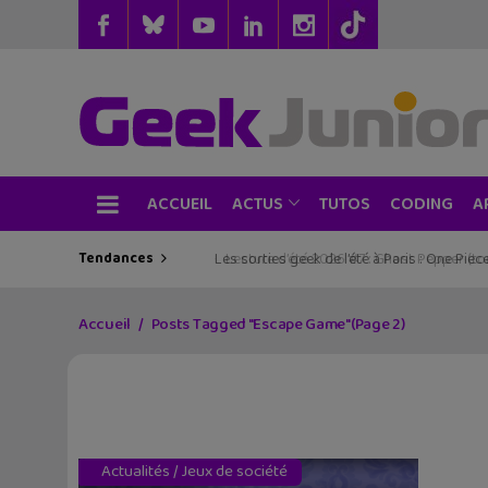
ACCUEIL
TUTOS
CODING
ACTUS
A
Tendances
Les sorties geek de l’été à Paris : One Pie
Accueil
Posts Tagged "Escape Game"
(Page 2)
Actualités
/
Jeux de société