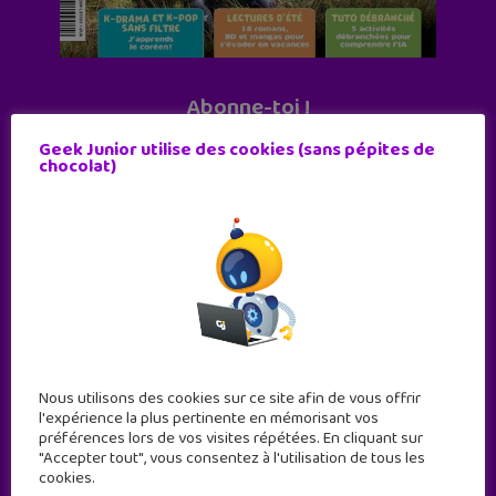
Abonne-toi !
11 numéros par an
Geek Junior utilise des cookies (sans pépites de
chocolat)
JE M'ABONNE !
Nous utilisons des cookies sur ce site afin de vous offrir
l'expérience la plus pertinente en mémorisant vos
préférences lors de vos visites répétées. En cliquant sur
"Accepter tout", vous consentez à l'utilisation de tous les
cookies.