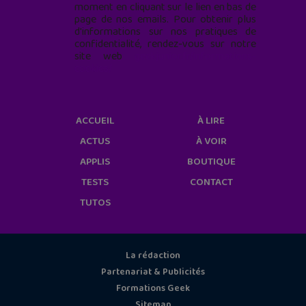
moment en cliquant sur le lien en bas de
page de nos emails. Pour obtenir plus
d'informations sur nos pratiques de
confidentialité, rendez-vous sur notre
site web
geekjunior.fr/informations-
cookies/
ACCUEIL
À LIRE
ACTUS
À VOIR
APPLIS
BOUTIQUE
TESTS
CONTACT
TUTOS
La rédaction
Partenariat & Publicités
Formations Geek
Sitemap