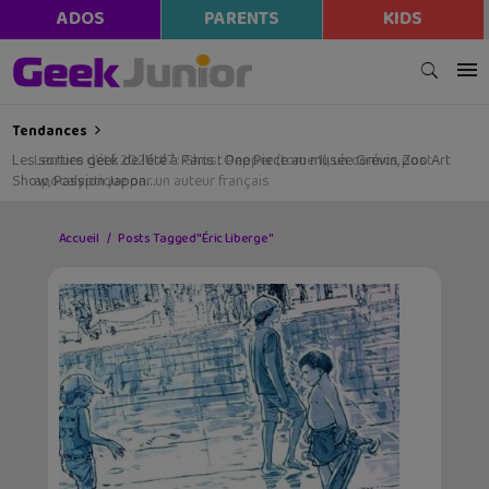
ADOS
PARENTS
KIDS
Tendances
Les sorties geek de l’été à Paris : One Piece au musée Grévin, Zoo Art
Show, Passion Japon…
Accueil
Posts Tagged "Éric Liberge"