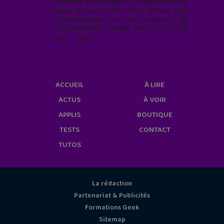
moment en cliquant sur le lien en bas de
page de nos emails. Pour obtenir plus
d'informations sur nos pratiques de
confidentialité, rendez-vous sur notre
site web
geekjunior.fr/informations-
cookies/
ACCUEIL
À LIRE
ACTUS
À VOIR
APPLIS
BOUTIQUE
TESTS
CONTACT
TUTOS
La rédaction
Partenariat & Publicités
Formations Geek
Sitemap