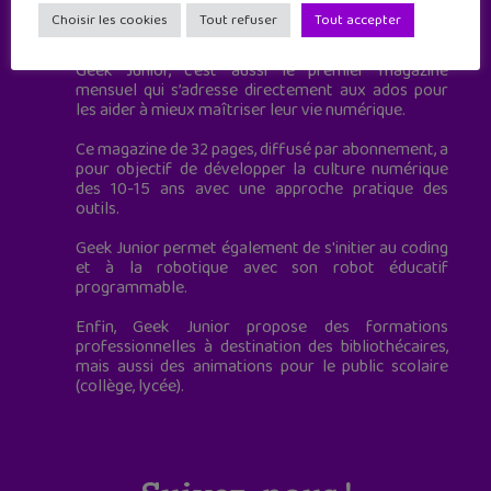
Geek Junior est le premier site de culture numérique
Choisir les cookies
Tout refuser
Tout accepter
à destination des adolescents.
Geek Junior, c’est aussi le premier magazine
mensuel qui s’adresse directement aux ados pour
les aider à mieux maîtriser leur vie numérique.
Ce magazine de 32 pages, diffusé par abonnement, a
pour objectif de développer la culture numérique
des 10-15 ans avec une approche pratique des
outils.
Geek Junior permet également de s'initier au coding
et à la robotique avec son robot éducatif
programmable.
Enfin, Geek Junior propose des formations
professionnelles à destination des bibliothécaires,
mais aussi des animations pour le public scolaire
(collège, lycée).