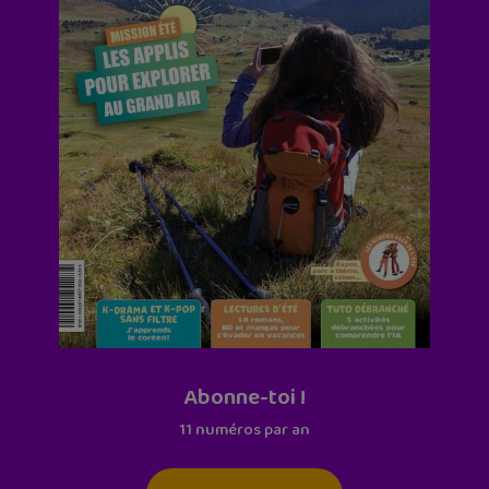
Abonne-toi !
11 numéros par an