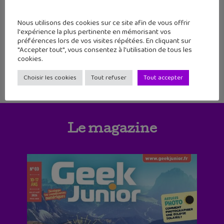
Tu es confronté à des moqueries ou des
images malveillantes ? L'application Stop
Bashing (Android et iOS) va t'aider à gérer
Nous utilisons des cookies sur ce site afin de vous offrir
cette situation directement via ton
l'expérience la plus pertinente en mémorisant vos
téléphone portable. Stop Bashing est une
préférences lors de vos visites répétées. En cliquant sur
application gratuite de lutte contre le
"Accepter tout", vous consentez à l'utilisation de tous les
cookies.
Choisir les cookies
Tout refuser
Tout accepter
Le magazine