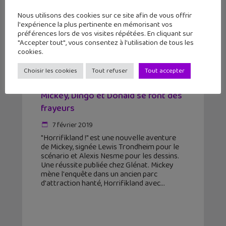
Nous utilisons des cookies sur ce site afin de vous offrir
l'expérience la plus pertinente en mémorisant vos
préférences lors de vos visites répétées. En cliquant sur
"Accepter tout", vous consentez à l'utilisation de tous les
cookies.
Choisir les cookies
Tout refuser
Tout accepter
Sortie BD : Avec « Horrifikland ! »,
Mickey, Dingo et Donald se font des
frayeurs
7 février 2019
"Horrifikland !" est une nouvelle aventure
de Mickey, signée Lewis Trondheim pour le
scénario et Alexis Nesme pour les dessins.
Une réussite publiée chez Glénat. Mickey
mène l'enquête dans un ancien parc
d'attraction hanté, Horrifikland avec