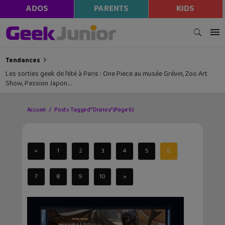
ADOS
PARENTS
KIDS
Tendances
Les sorties geek de l’été à Paris : One Piece au musée Grévin, Zoo Art
Show, Passion Japon…
Accueil
Posts Tagged "Disney"
(Page 6)
«
1
2
3
4
5
6
7
8
9
10
»