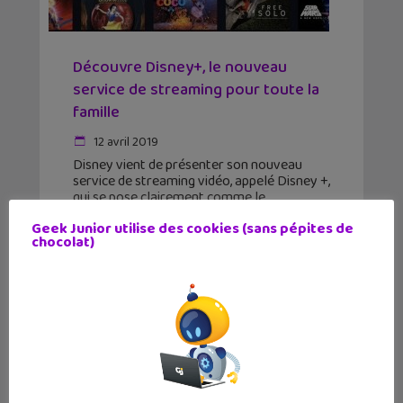
Découvre Disney+, le nouveau
service de streaming pour toute la
famille
12 avril 2019
Disney vient de présenter son nouveau
service de streaming vidéo, appelé Disney +,
qui se pose clairement comme le
concurrent numéro un de Netflix. Faudra-t-
Geek Junior utilise des cookies (sans pépites de
il faire un choix entre tous les services de
chocolat)
streaming ? En