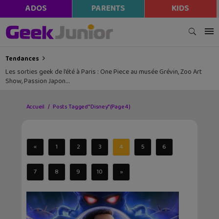
ADOS
PARENTS
KIDS
Tendances
Les sorties geek de l’été à Paris : One Piece au musée Grévin, Zoo Art
Show, Passion Japon…
Accueil
Posts Tagged "Disney"
(Page 4)
«
1
2
3
4
5
6
7
8
9
10
»