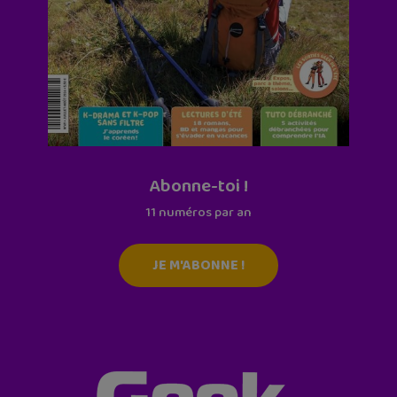
Abonne-toi !
11 numéros par an
JE M'ABONNE !