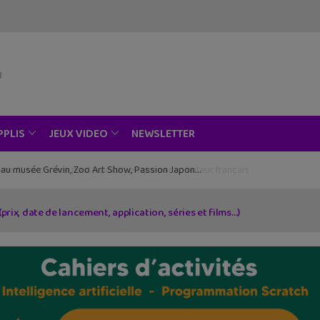
NEWSLETTER
PPLIS
JEUX VIDEO
ce au musée Grévin, Zoo Art Show, Passion Japon…
(prix, date de lancement, application, séries et films…)