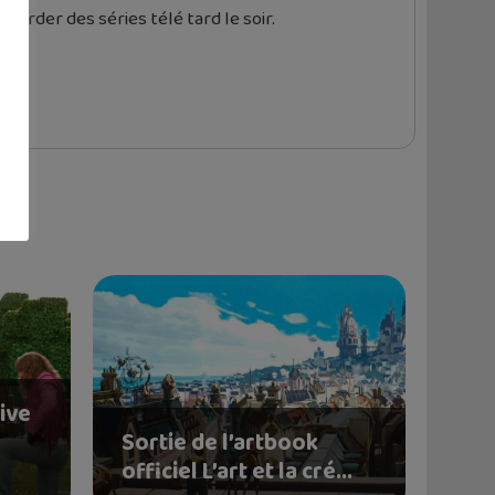
garder des séries télé tard le soir.
rive
n
Sortie de l’artbook
officiel L’art et la cré...