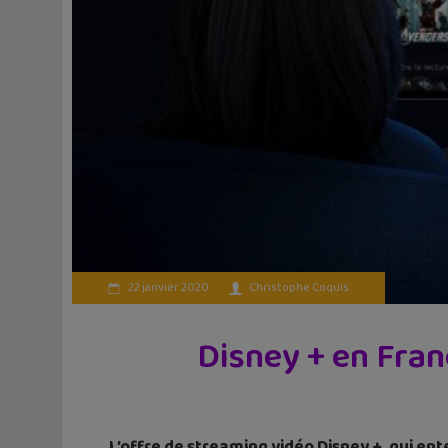
22 janvier 2020
Christophe Coquis
Disney + en Franc
L’offre de streaming vidéo Disney +, qui ent