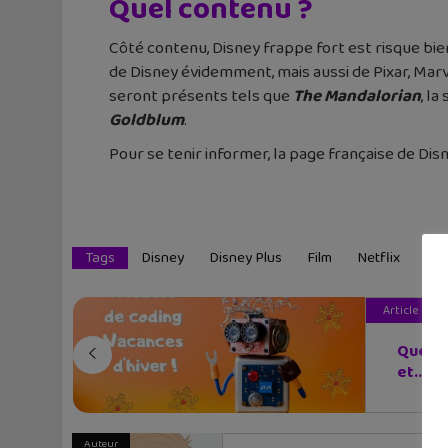
Quel contenu ?
Côté contenu, Disney frappe fort est risque bie
de Disney évidemment, mais aussi de Pixar, Mar
seront présents tels que
The Mandalorian
, la
Goldblum
.
Pour se tenir informer, la page française de Dis
Tags
Disney
Disney Plus
Film
Netflix
Sér
Article pré
Quel a
et...
Auteur