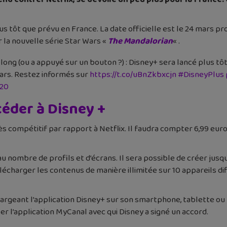
s tôt que prévu en France. La date officielle est le 24 mars proch
 la nouvelle série Star Wars «
The Mandalorian
« .
 long (ou a appuyé sur un bouton ?) : Disney+ sera lancé plus t
mars. Restez informés sur
https://t.co/uBnZkbxcjn
#DisneyPlus
020
éder à Disney +
rès compétitif par rapport à Netflix. Il faudra compter 6,99 eu
nombre de profils et d’écrans. Il sera possible de créer jusqu’
lécharger les contenus de manière illimitée sur 10 appareils dif
argeant l’application Disney+ sur son smartphone, tablette ou 
liser l’application MyCanal avec qui Disney a signé un accord.