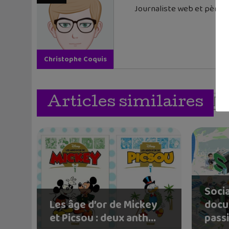
Journaliste web et père de
Christophe Coquis
Articles similaires
Socia
Les âge d’or de Mickey
docu
et Picsou : deux anth...
passi