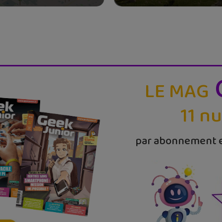
LE MAG
11 n
par abonnement e