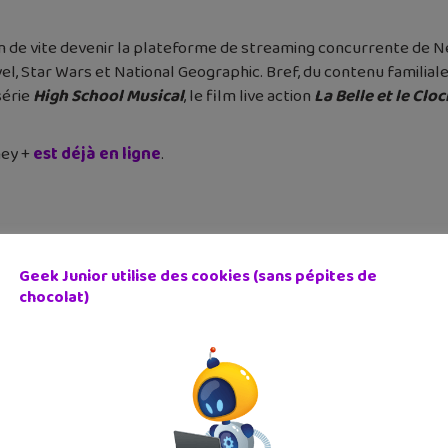
n de vite devenir la plateforme de streaming concurrente de Netf
vel, Star Wars et National Geographic. Bref, du contenu famili
 série
High School Musical
, le film live action
La Belle et le Clo
ney +
est déjà en ligne
.
ie
Streaming
Geek Junior utilise des cookies (sans pépites de
chocolat)
cédent
Article suivant
telier de code, robotique
Lecture du jour #25 : En
au...