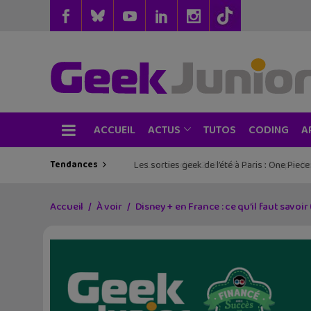
ACCUEIL
TUTOS
CODING
ACTUS
A
Tendances
Les sorties geek de l’été à Paris : One Pie
Accueil
À voir
Disney + en France : ce qu’il faut savoir 