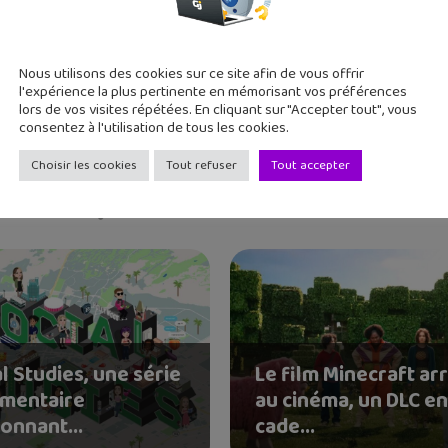
 deux grands ados, j'aime tester de nouvelles applications et re
Nous utilisons des cookies sur ce site afin de vous offrir
l'expérience la plus pertinente en mémorisant vos préférences
lors de vos visites répétées. En cliquant sur "Accepter tout", vous
consentez à l'utilisation de tous les cookies.
Choisir les cookies
Tout refuser
Tout accepter
l Studies, une série
Le film Minecraft ar
mentaire
au cinéma, un DLC e
onnant...
cade...