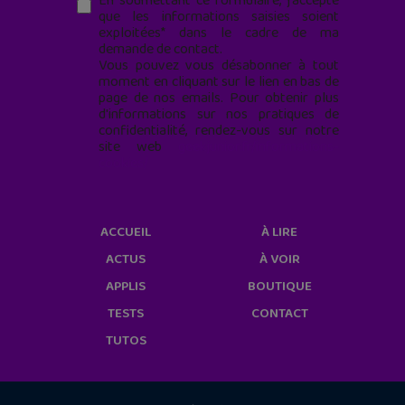
En soumettant ce formulaire, j’accepte
que les informations saisies soient
exploitées* dans le cadre de ma
demande de contact.
Vous pouvez vous désabonner à tout
moment en cliquant sur le lien en bas de
page de nos emails. Pour obtenir plus
d'informations sur nos pratiques de
confidentialité, rendez-vous sur notre
site web
geekjunior.fr/informations-
cookies/
ACCUEIL
À LIRE
ACTUS
À VOIR
APPLIS
BOUTIQUE
TESTS
CONTACT
TUTOS