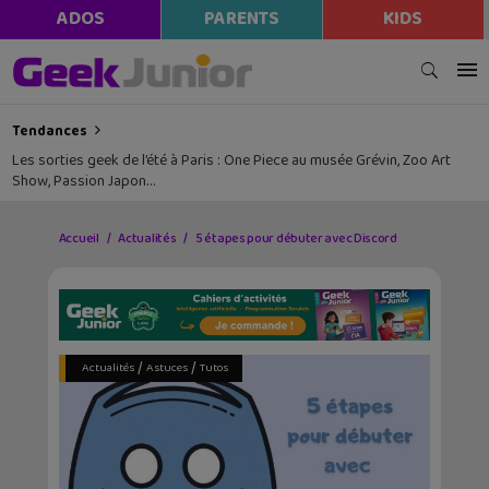
ADOS
PARENTS
KIDS
Tendances
Les sorties geek de l’été à Paris : One Piece au musée Grévin, Zoo Art
Show, Passion Japon…
Accueil
Actualités
5 étapes pour débuter avec Discord
/
/
Actualités
Astuces
Tutos