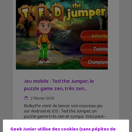
Jeu mobile : Ted the Jumper, le
puzzle game zen, très zen…
2 février 2015
BulkyPix vient de lancer son nouveau jeu
sur Android et iOS : Ted the Jumper, un
puzzle game très zen et sympa. Voici peut-
être le premier puzzle game où l'on en
ressort plus détendu qu'avant
Geek Junior utilise des cookies (sans pépites de