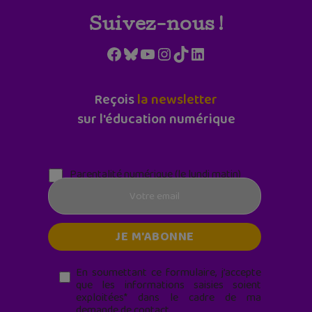
Suivez-nous !
Facebook
Bluesky
YouTube
Instagram
TikTok
LinkedIn
Reçois
la newsletter
sur l'éducation numérique
Parentalité numérique (le lundi matin)
En soumettant ce formulaire, j’accepte
que les informations saisies soient
exploitées* dans le cadre de ma
demande de contact.