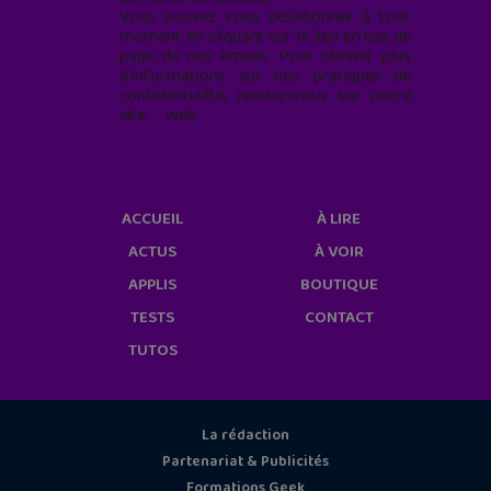
Vous pouvez vous désabonner à tout
moment en cliquant sur le lien en bas de
page de nos emails. Pour obtenir plus
d'informations sur nos pratiques de
confidentialité, rendez-vous sur notre
site web
geekjunior.fr/informations-
cookies/
ACCUEIL
À LIRE
ACTUS
À VOIR
APPLIS
BOUTIQUE
TESTS
CONTACT
TUTOS
La rédaction
Partenariat & Publicités
Formations Geek