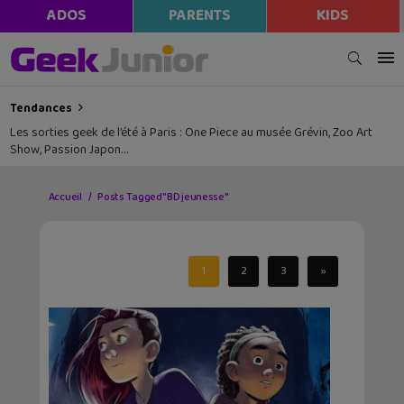
ADOS
PARENTS
KIDS
Tendances
Les sorties geek de l’été à Paris : One Piece au musée Grévin, Zoo Art
Show, Passion Japon…
Accueil
Posts Tagged "BD jeunesse"
1
2
3
»