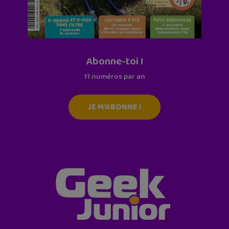
Abonne-toi !
11 numéros par an
JE M'ABONNE !