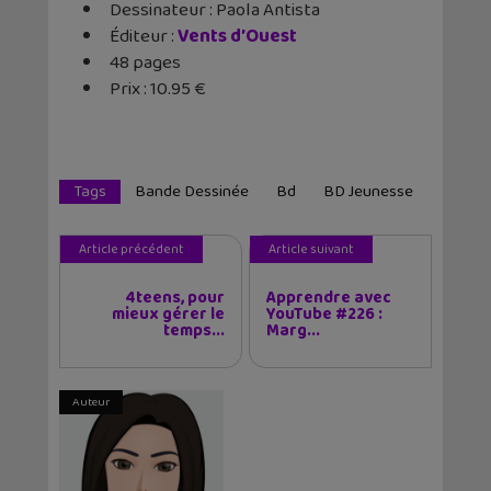
Dessinateur : Paola Antista
Éditeur ‏: ‎
Vents d’Ouest
48 pages
Prix : 10.95 €
Tags
Bande Dessinée
Bd
BD Jeunesse
Article précédent
Article suivant
4teens, pour
Apprendre avec
mieux gérer le
YouTube #226 :
temps...
Marg...
Auteur