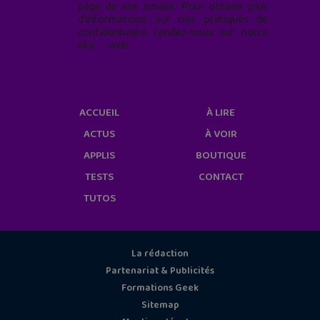
page de nos emails. Pour obtenir plus
d'informations sur nos pratiques de
confidentialité, rendez-vous sur notre
site web
geekjunior.fr/informations-
cookies/
ACCUEIL
À LIRE
ACTUS
À VOIR
APPLIS
BOUTIQUE
TESTS
CONTACT
TUTOS
La rédaction
Partenariat & Publicités
Formations Geek
Sitemap