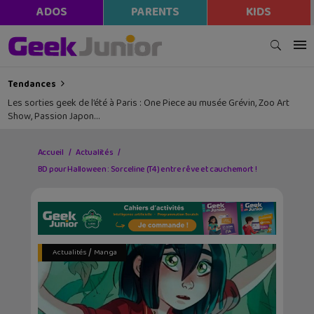
ADOS
PARENTS
KIDS
Tendances
Les sorties geek de l’été à Paris : One Piece au musée Grévin, Zoo Art
Show, Passion Japon…
Accueil
Actualités
BD pour Halloween : Sorceline (T4) entre rêve et cauchemort !
/
Actualités
Manga