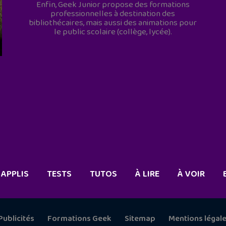
Enfin, Geek Junior propose des formations
professionnelles à destination des
bibliothécaires, mais aussi des animations pour
le public scolaire (collège, lycée).
APPLIS
TESTS
TUTOS
À LIRE
À VOIR
Publicités
Formations Geek
Sitemap
Mentions légal