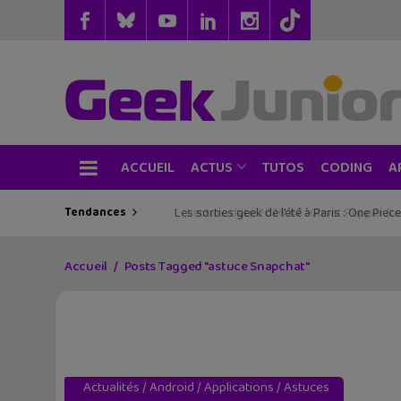
ACCUEIL
TUTOS
CODING
ACTUS
A
Tendances
Les sorties geek de l’été à Paris : One Pie
Accueil
Posts Tagged "astuce Snapchat"
Actualités
/
Android
/
Applications
/
Astuces