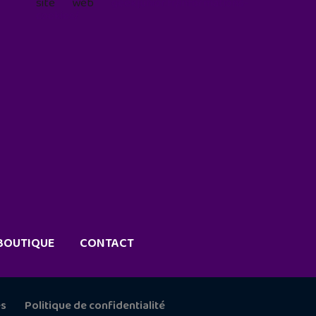
site web
geekjunior.fr/informations-
cookies/
BOUTIQUE
CONTACT
es
Politique de confidentialité