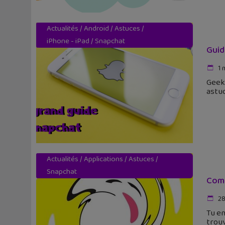
Actualités
/
Android
/
Astuces
/
iPhone - iPad
/
Snapchat
Guid
1 
Geek 
astuc
Actualités
/
Applications
/
Astuces
/
Snapchat
Comm
28
Tu en
trou