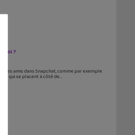
e quoi ?
te de tes amis dans Snapchat, comme par exemple
nes qui se placent à côté de