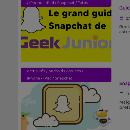
/
iPhone - iPad
/
Snapchat
/
Tutos
Guid
27 
Geek 
astuc
Actualités
/
Android
/
Astuces
/
iPhone - iPad
/
Snapchat
Snap
11
Malgr
préfé