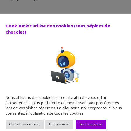
Geek Junior utilise des cookies (sans pépites de
chocolat)
chat : les emojis et l’étoile dans les contacts, ça veut dir
 décembre 2017
ignifie les émoticônes (emoji) qui apparaissent près de la lis
ile ? Voici le décryptage de ces étranges symboles. Les émoticô
Nous utilisons des cookies sur ce site afin de vous offrir
l'expérience la plus pertinente en mémorisant vos préférences
lors de vos visites répétées. En cliquant sur "Accepter tout", vous
consentez à l'utilisation de tous les cookies.
Choisir les cookies
Tout refuser
Tout accepter
Stars : trouve tes stars préférées sur Snapchat