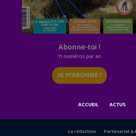
Abonne-toi !
11 numéros par an
JE M'ABONNE !
ACCUEIL
ACTUS
La rédaction
Partenariat & 