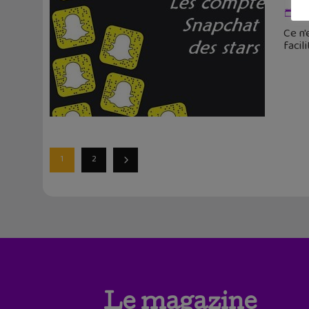
31
Ce n'
facil
1
2
Le magazine