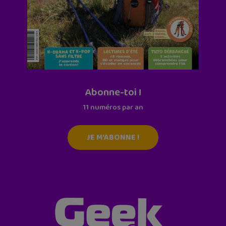
Abonne-toi !
11 numéros par an
JE M'ABONNE !