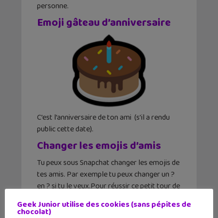
personne.
Emoji gâteau d’anniversaire
C’est l’anniversaire de ton ami (s’il a rendu
public cette date).
Changer les emojis d’amis
Tu peux sous Snapchat changer les emojis de
tes amis. Par exemple tu peux changer un ?
en ? si tu le veux.Pour réussir ce petit tour de
magie, c’est tout simple.
Geek Junior utilise des cookies (sans pépites de
chocolat)
Aller dans les réglages (la roue