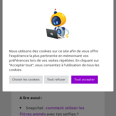
crantée) sur ton profil
✕
Appuyer sur « Gérer les préférences »
dans « Optios supplémentaires »
Appuyer sur l’option « Emojis d’amis »
Tu appuies sur l’emoji que tu veux
changer et la liste des emojis apparaît. Il
suffit d’appuyer alors sur l’emoji que tu
veux pour qu’il devienne le nouvel emoji.
Nous utilisons des cookies sur ce site afin de vous offrir
l'expérience la plus pertinente en mémorisant vos
A lire :
préférences lors de vos visites répétées. En cliquant sur
"Accepter tout", vous consentez à l'utilisation de tous les
Guide Snapchat : astuces, tutoriels
cookies.
et les dernières actualités
Choisir les cookies
Tout refuser
Tout accepter
Pour télécharger Snapchat :
Android
,
iPhone
A lire aussi :
Snapchat :
comment utiliser les
filtres animés
avec tes selfies ?