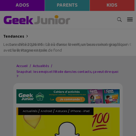
modal-check
ADOS
PARENTS
KIDS
Tendances
Lecture d’été 2026 #6 : Là où danse le vent, un beau roman graphique
avec la Bretagne en toile de fond
Accueil
Actualités
Snapchat : les emojis et l’étoile dans les contacts, ça veut dire quoi
?
/
/
/
Actualités
Android
Astuces
iPhone - iPad