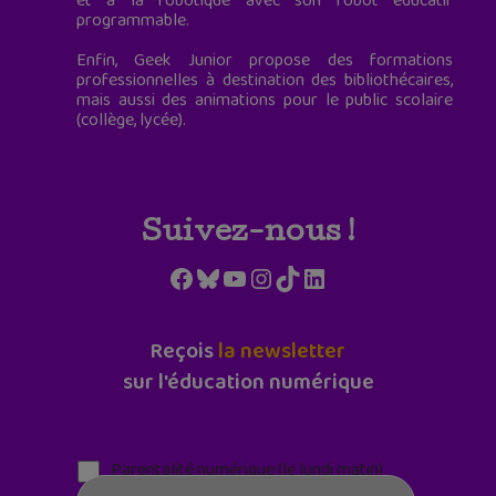
et à la robotique avec son robot éducatif
programmable.
Enfin, Geek Junior propose des formations
professionnelles à destination des bibliothécaires,
mais aussi des animations pour le public scolaire
(collège, lycée).
Suivez-nous !
Facebook
Bluesky
YouTube
Instagram
TikTok
LinkedIn
Reçois
la newsletter
sur l'éducation numérique
Parentalité numérique (le lundi matin)