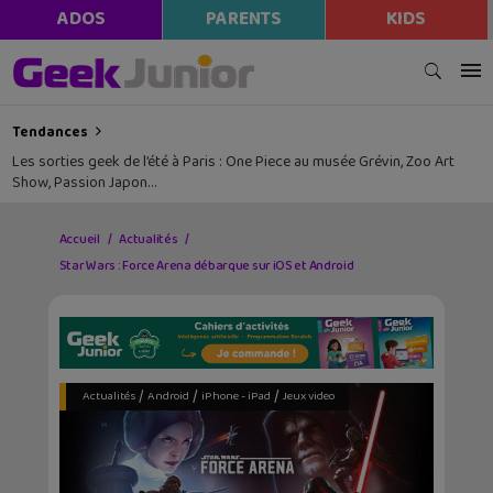
ADOS
PARENTS
KIDS
Tendances
Les sorties geek de l’été à Paris : One Piece au musée Grévin, Zoo Art
Show, Passion Japon…
Accueil
Actualités
Star Wars : Force Arena débarque sur iOS et Android
/
/
/
Actualités
Android
iPhone - iPad
Jeux video