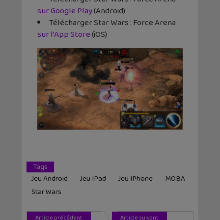
sur Google Play
(Android)
Télécharger Star Wars : Force Arena
sur l’App Store
(iOS)
Tags
Jeu Android
Jeu IPad
Jeu IPhone
MOBA
Star Wars
Article précédent
Article suivant