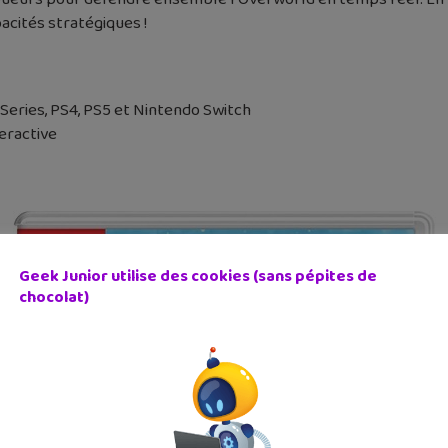
acités stratégiques !
Series, PS4, PS5 et Nintendo Switch
eractive
Geek Junior utilise des cookies (sans pépites de
chocolat)