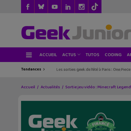
ACCUEIL
TUTOS
CODING
ACTUS
A
Tendances
Les sorties geek de l’été à Paris : One Pie
Accueil
Actualités
Sortie jeu vidéo : Minecraft Legen