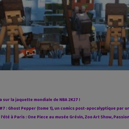
sur la jaquette mondiale de NBA 2K27 !
#7 : Ghost Pepper (tome 1), un comics post-apocalyptique par u
 l’été à Paris : One Piece au musée Grévin, Zoo Art Show, Passi