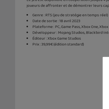
joueurs de affronter et de démontrer leurs cap
Genre : RTS (jeu de stratégie en temps réel)
Date de sortie : 18 avril 2023
Plateforme : PC, Game Pass, Xbox One, Xbox 
Développeur : Mojang Studios, Blackbird Int
Éditeur : Xbox Game Studios
Prix : 39,99€ (édition standard)