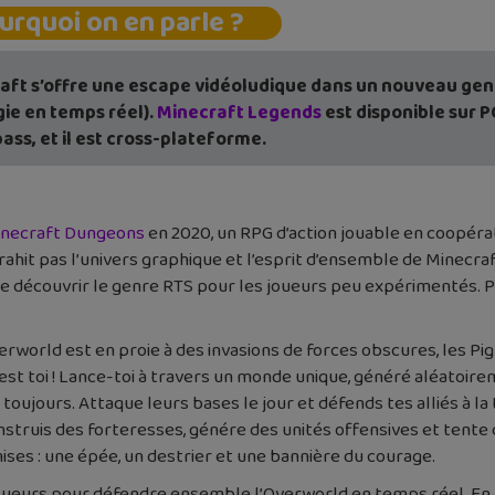
urquoi on en parle ?
aft s’offre une escape vidéoludique dans un nouveau genr
gie en temps réel).
Minecraft Legends
est disponible sur P
ss, et il est cross-plateforme.
necraft Dungeons
en 2020, un RPG d’action jouable en coopérati
ahit pas l’univers graphique et l’esprit d’ensemble de Minecraf
e découvrir le genre RTS pour les joueurs peu expérimentés. Pour
verworld est en proie à des invasions de forces obscures, les Pig
st toi ! Lance-toi à travers un monde unique, généré aléatoirem
t toujours. Attaque leurs bases le jour et défends tes alliés à 
nstruis des forteresses, génére des unités offensives et tente 
ises : une épée, un destrier et une bannière du courage.
 joueurs pour défendre ensemble l’Overworld en temps réel. En