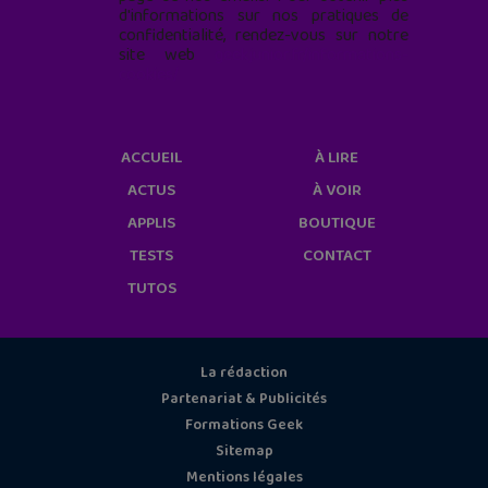
d'informations sur nos pratiques de
confidentialité, rendez-vous sur notre
site web
geekjunior.fr/informations-
cookies/
ACCUEIL
À LIRE
ACTUS
À VOIR
APPLIS
BOUTIQUE
TESTS
CONTACT
TUTOS
La rédaction
Partenariat & Publicités
Formations Geek
Sitemap
Mentions légales