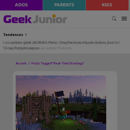
ADOS
PARENTS
KIDS
Tendances
Les sorties geek de l’été à Paris : One Piece au musée Grévin, Zoo Art
Show, Passion Japon…
Accueil
Posts Tagged "Real-Time Strategy"