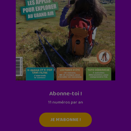
Abonne-toi !
11 numéros par an
JE M'ABONNE !