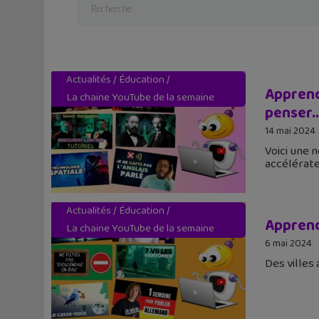
Actualités
/
Éducation
/
Apprend
La chaine YouTube de la semaine
penser
14 mai 2024
Voici une 
accélérat
Actualités
/
Éducation
/
Apprend
La chaine YouTube de la semaine
6 mai 2024
Des villes