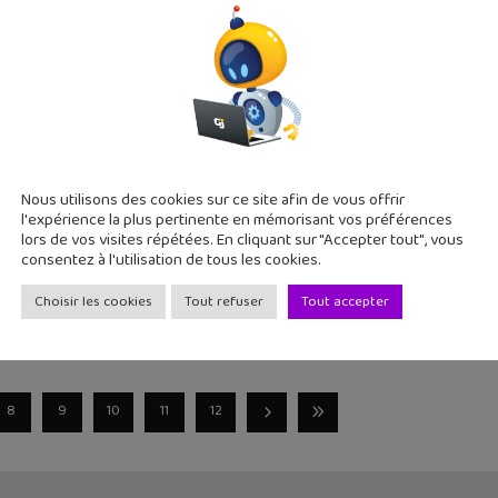
r a sélectionné pour toi 7 vidéos trouvées sur YouTube pour en
s
re avec YouTube #277 avec TropMytho, Chat Scep
Nous utilisons des cookies sur ce site afin de vous offrir
l'expérience la plus pertinente en mémorisant vos préférences
lors de vos visites répétées. En cliquant sur "Accepter tout", vous
consentez à l'utilisation de tous les cookies.
etour de notre sélection de vidéos YouTube qui vont te faire ap
Choisir les cookies
Tout refuser
Tout accepter
8
9
10
11
12