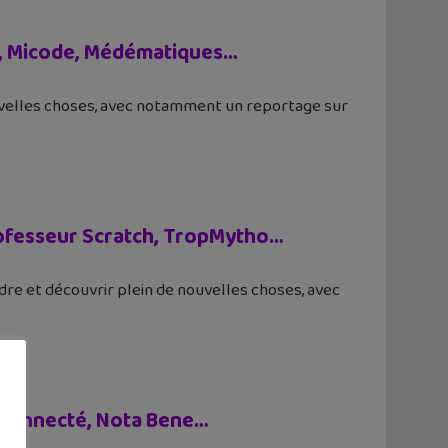
o, Micode, Médématiques…
uvelles choses, avec notamment un reportage sur
rofesseur Scratch, TropMytho…
re et découvrir plein de nouvelles choses, avec
 connecté, Nota Bene…
x