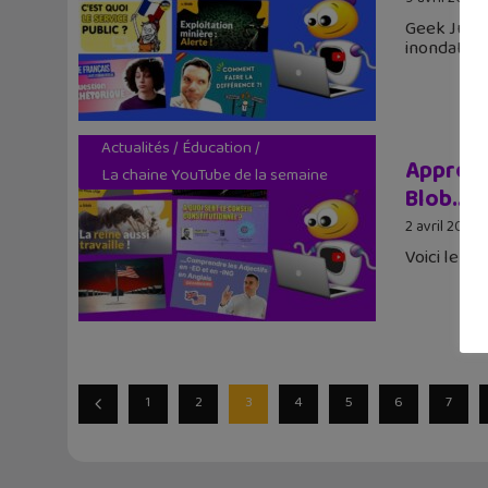
Geek Junio
inondation
Actualités
/
Éducation
/
Apprend
La chaine YouTube de la semaine
Blob…
2 avril 2024
Voici le r
1
2
3
4
5
6
7