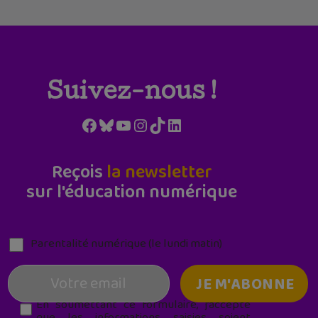
Suivez-nous !
Facebook
Bluesky
YouTube
Instagram
TikTok
LinkedIn
Reçois
la newsletter
sur l'éducation numérique
Parentalité numérique (le lundi matin)
En soumettant ce formulaire, j’accepte
que les informations saisies soient