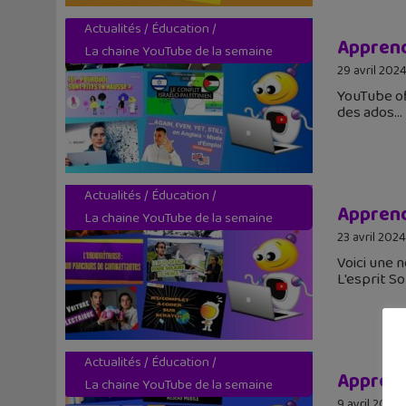
Actualités
/
Éducation
/
Apprend
La chaine YouTube de la semaine
29 avril 202
YouTube of
des ados
Actualités
/
Éducation
/
Apprend
La chaine YouTube de la semaine
23 avril 2024
Voici une 
L'esprit So
Actualités
/
Éducation
/
Apprend
La chaine YouTube de la semaine
9 avril 2024