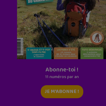
Abonne-toi !
11 numéros par an
JE M'ABONNE !