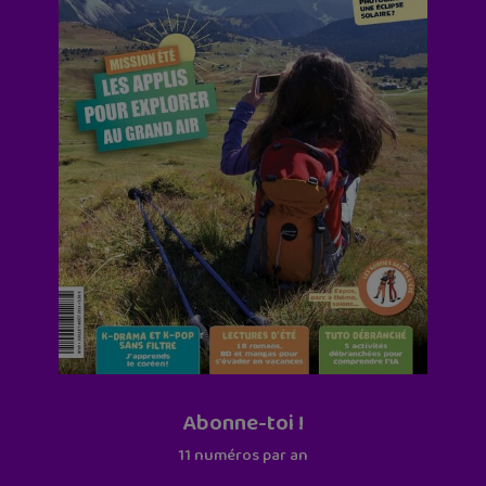
Abonne-toi !
11 numéros par an