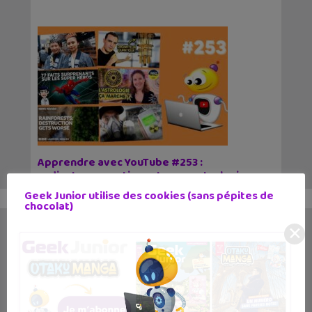
Apprendre avec YouTube #253 :
ordinateur quantique, Japon, astrologie,
superhéros…
Geek Junior utilise des cookies (sans pépites de
3 juillet 2023
chocolat)
Une balade dans des lieux contaminés de
✕
Fukushima, cela te dit ? Ou, apprendre 77 faits
surprenants sur tes superhéros