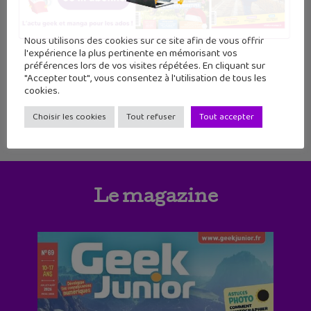
1
2
3
4
5
6
Nous utilisons des cookies sur ce site afin de vous offrir
7
8
9
10
11
12
13
l'expérience la plus pertinente en mémorisant vos
préférences lors de vos visites répétées. En cliquant sur
"Accepter tout", vous consentez à l'utilisation de tous les
14
15
16
cookies.
Choisir les cookies
Tout refuser
Tout accepter
Le magazine