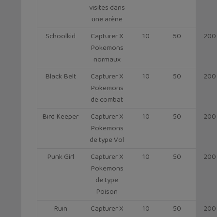
visites dans
une arène
Schoolkid
Capturer X
10
50
200
Pokemons
normaux
Black Belt
Capturer X
10
50
200
Pokemons
de combat
Bird Keeper
Capturer X
10
50
200
Pokemons
de type Vol
Punk Girl
Capturer X
10
50
200
Pokemons
de type
Poison
Ruin
Capturer X
10
50
200