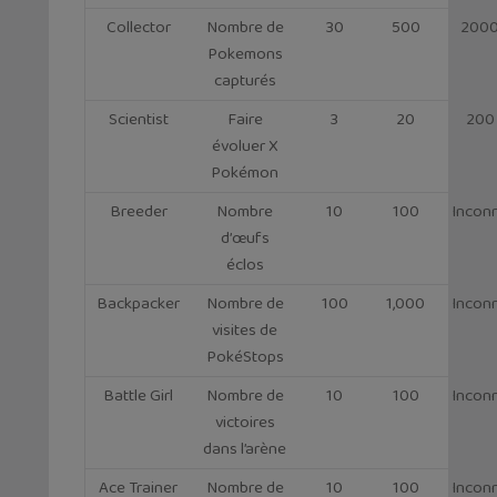
Collector
Nombre de
30
500
200
Pokemons
capturés
Scientist
Faire
3
20
200
évoluer X
Pokémon
Breeder
Nombre
10
100
Incon
d’œufs
éclos
Backpacker
Nombre de
100
1,000
Incon
visites de
PokéStops
Battle Girl
Nombre de
10
100
Incon
victoires
dans l’arène
Ace Trainer
Nombre de
10
100
Incon