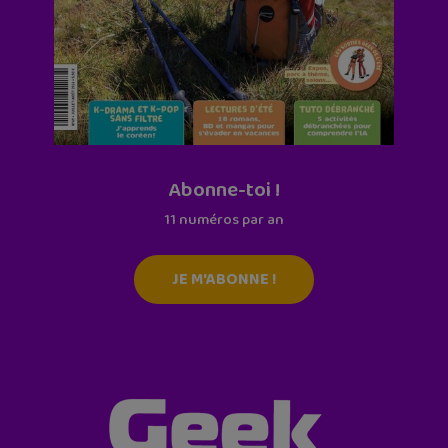
Abonne-toi !
11 numéros par an
JE M'ABONNE !