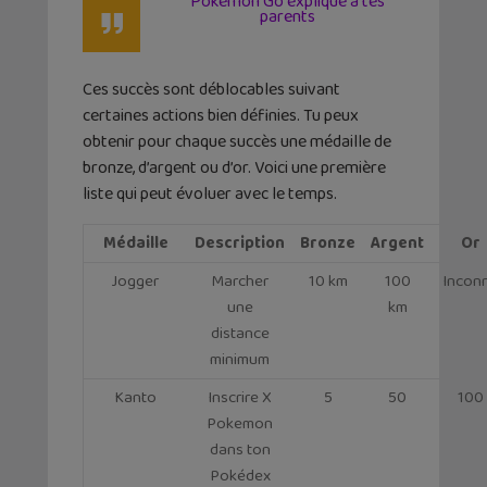
Pokémon Go expliqué à tes
parents
Ces succès sont déblocables suivant
certaines actions bien définies. Tu peux
obtenir pour chaque succès une médaille de
bronze, d’argent ou d’or. Voici une première
liste qui peut évoluer avec le temps.
Médaille
Description
Bronze
Argent
Or
Jogger
Marcher
10 km
100
Incon
une
km
distance
minimum
Kanto
Inscrire X
5
50
100
Pokemon
dans ton
Pokédex