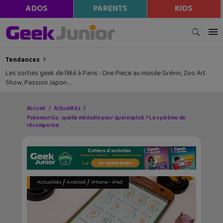
ADOS
PARENTS
KIDS
Tendances
Les sorties geek de l’été à Paris : One Piece au musée Grévin, Zoo Art
Show, Passion Japon…
Accueil
Actualités
Pokemon Go : quelle médaille pour quel exploit ? Le système de
récompense
/
/
Actualités
Android
iPhone - iPad