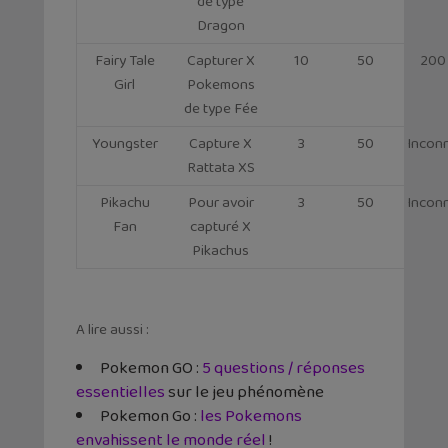
de type
Dragon
Fairy Tale
Capturer X
10
50
200
Girl
Pokemons
de type Fée
Youngster
Capture X
3
50
Incon
Rattata XS
Pikachu
Pour avoir
3
50
Incon
Fan
capturé X
Pikachus
A lire aussi :
Pokemon GO :
5 questions / réponses
essentielles
sur le jeu phénomène
Pokemon Go :
les Pokemons
envahissent le monde réel
!