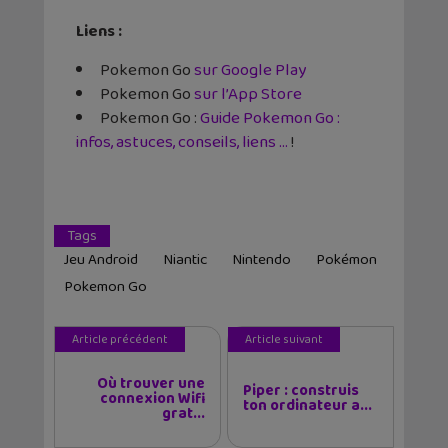
Liens :
Pokemon Go
sur Google Play
Pokemon Go
sur l’App Store
Pokemon Go :
Guide Pokemon Go :
infos, astuces, conseils, liens …
!
Tags
Jeu Android
Niantic
Nintendo
Pokémon
Pokemon Go
Article précédent
Article suivant
Où trouver une
Piper : construis
connexion Wifi
ton ordinateur a...
grat...