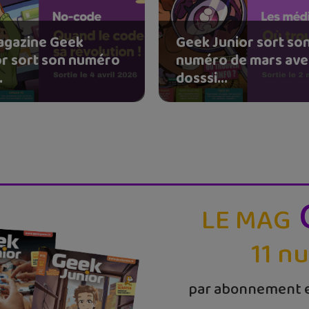
agazine Geek
Geek Junior sort so
or sort son numéro
numéro de mars ave
.
dosssi...
LE MAG
11 n
par abonnement e