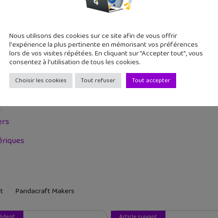
Nous utilisons des cookies sur ce site afin de vous offrir
l'expérience la plus pertinente en mémorisant vos préférences
lors de vos visites répétées. En cliquant sur "Accepter tout", vous
consentez à l'utilisation de tous les cookies.
Choisir les cookies
Tout refuser
Tout accepter
-7 ans) et Makers (8-12 ans)
i
ers
ériques
t
Pandacraft Makers
cédent
Article suivant