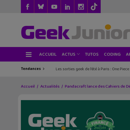
ACCUEIL
TUTOS
CODING
ACTUS
A
Tendances
Les sorties geek de l’été à Paris : One Pie
Accueil
Actualités
Pandacraft lance des Cahiers de D