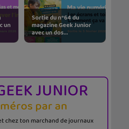
n
Sortie du n°64 du
c un
magazine Geek Junior
avec un dos...
GEEK JUNIOR
uméros par an
t chez ton marchand de journaux