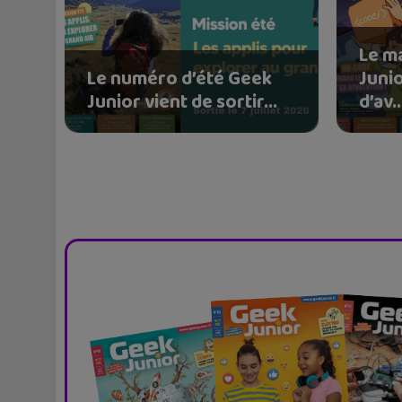
Le m
Le numéro d’été Geek
Juni
Junior vient de sortir...
d’av..