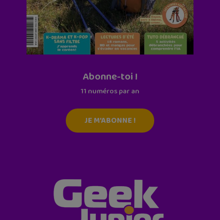
Abonne-toi !
11 numéros par an
JE M'ABONNE !