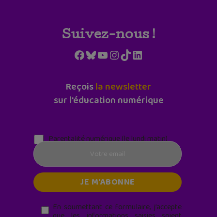
Suivez-nous !
Facebook
Bluesky
YouTube
Instagram
TikTok
LinkedIn
Reçois
la newsletter
sur l'éducation numérique
Parentalité numérique (le lundi matin)
En soumettant ce formulaire, j’accepte
que les informations saisies soient