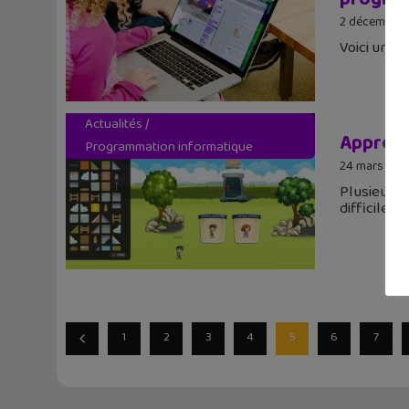
2 décembre
Voici un l
Actualités
/
Apprendr
Programmation informatique
24 mars 20
Plusieurs 
difficile de
1
2
3
4
5
6
7