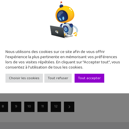
 2020
ivre pour les apprentis maker ! "Scratch et Raspberry Pi" écrit 
e à coder à la maison : quelles solutions en lig
Nous utilisons des cookies sur ce site afin de vous offrir
20
l'expérience la plus pertinente en mémorisant vos préférences
plateformes proposent des accès et des cours en ligne gratui
lors de vos visites répétées. En cliquant sur "Accepter tout", vous
consentez à l'utilisation de tous les cookies.
Choisir les cookies
Tout refuser
Tout accepter
8
9
10
11
12