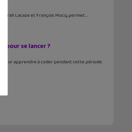
par Sarah Lacaze et François Mocq, permet
ne pour se lancer ?
ts pour apprendre à coder pendant cette période