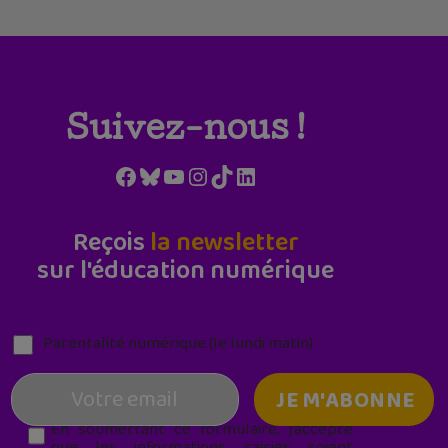
Suivez-nous !
Facebook
Bluesky
YouTube
Instagram
TikTok
LinkedIn
Reçois
la newsletter
sur l'éducation numérique
Parentalité numérique (le lundi matin)
En soumettant ce formulaire, j’accepte
que les informations saisies soient