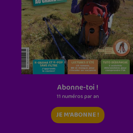
Abonne-toi !
11 numéros par an
JE M'ABONNE !