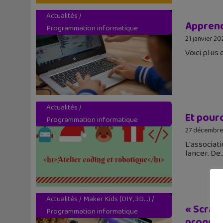
Actualités
/
Apprend
Programmation informatique
21 janvier 20
Voici plus
Actualités
/
Et pour
Programmation informatique
27 décembr
L'associat
lancer. De
Actualités
/
Maker Kids (DIY, 3D...)
/
« Scratc
Programmation informatique
progra