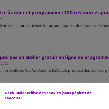
re à coder et programmer : 100 ressources pour
21
 de 100 ressources, mises à jour, pour apprendre à coder, découv
quoi pas un atelier gratuit en ligne de progra
e 2020
ion bruxelloise We Are Coders Kid's Lab propose des ateliers g
Geek Junior utilise des cookies (sans pépites de
chocolat)
h et Raspberry Pi », un livre complet pour s’initie
mmation