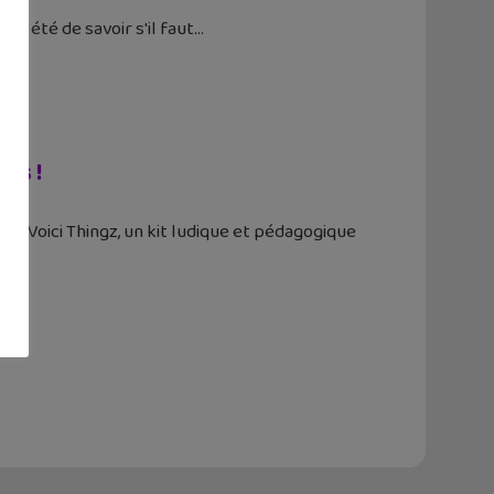
 a été de savoir s'il faut
Os !
e ? Voici Thingz, un kit ludique et pédagogique