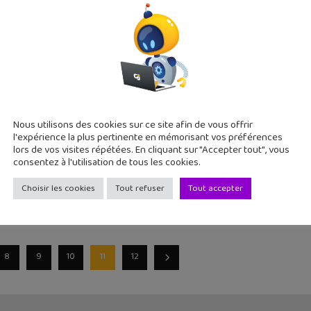
bat de la semaine, qui a passionné les médias et la twittosphère,
: créer des objects électroniques comme des LEG
Nous utilisons des cookies sur ce site afin de vous offrir
016
l'expérience la plus pertinente en mémorisant vos préférences
ricoler, l'électronique te fascine et la programmation t'intéress
lors de vos visites répétées. En cliquant sur "Accepter tout", vous
ter
consentez à l'utilisation de tous les cookies.
Choisir les cookies
Tout refuser
Tout accepter
8
9
10
11
12