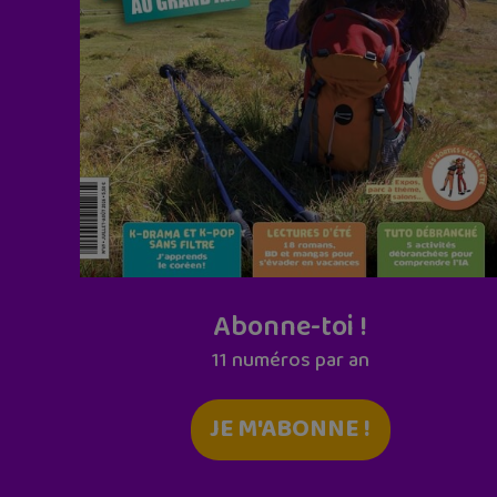
Abonne-toi !
11 numéros par an
JE M'ABONNE !