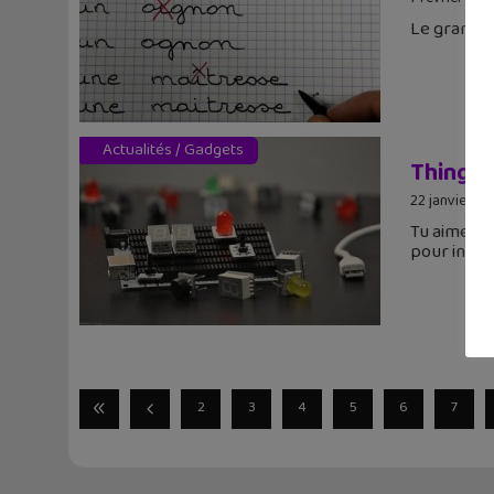
Le grand dé
Actualités
/
Gadgets
Thingz 
22 janvier 2
Tu aimes b
pour inven
2
3
4
5
6
7