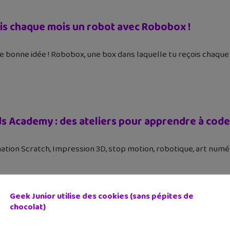
is chaque mois un robot avec Robobox !
ne bonne idée ! Robobox, une box dans laquelle tu reçois chaq
s Academy : des ateliers pour apprendre à coder
ion Scratch, Impression 3D, stop motion, robotique, art numé
Geek Junior utilise des cookies (sans pépites de
chocolat)
 de la semaine : Dofus, Snapchat, Tribe… Tous le
6