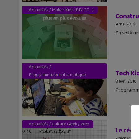
Actualités
/
Maker Kids (DIY, 3D...)
Constru
9 mai 2016
En voilà u
Actualités
/
Tech Kid
Programmation informatique
8 avril 2016
Programmat
Actualités
/
Culture Geek
/
Web
Le récap
7 février 201