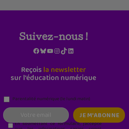
Suivez-nous !
Facebook
Bluesky
YouTube
Instagram
TikTok
LinkedIn
Reçois
la newsletter
sur l'éducation numérique
Parentalité numérique (le lundi matin)
En soumettant ce formulaire, j’accepte
que les informations saisies soient