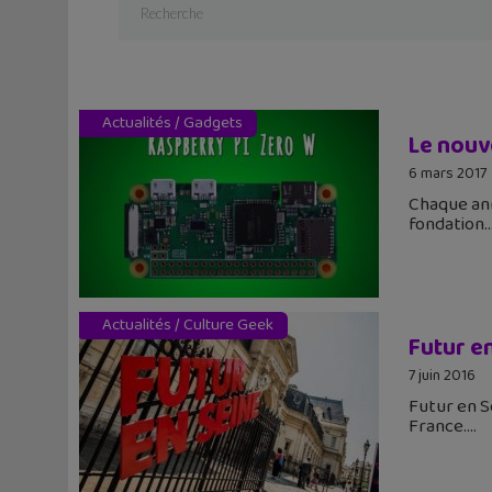
Actualités
/
Gadgets
Le nouve
6 mars 2017
Chaque ann
fondation
Actualités
/
Culture Geek
Futur en
7 juin 2016
Futur en S
France.