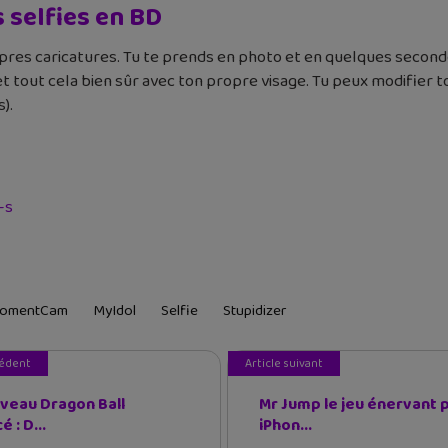
selfies en BD
res caricatures. Tu te prends en photo et en quelques seconde
 tout cela bien sûr avec ton propre visage. Tu peux modifier t
).
-s
omentCam
MyIdol
Selfie
Stupidizer
cédent
Article suivant
veau Dragon Ball
Mr Jump le jeu énervant 
 : D...
iPhon...