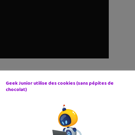
 l’air stupide sur tes selfies
Geek Junior utilise des cookies (sans pépites de
n véritable carton. L’idée de Stupidizer est simple : «
Vous en a
chocolat)
rends une photo de ta tête et avec l’aide de filtres, tu vas dev
 pour savoir celui qui aura la tête la plus stupide.