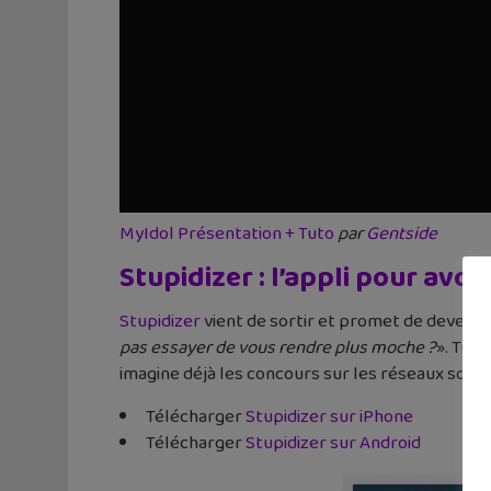
MyIdol Présentation + Tuto
par
Gentside
Stupidizer : l’appli pour avoir
Stupidizer
vient de sortir et promet de devenir u
pas essayer de vous rendre plus moche ?
». Tu p
imagine déjà les concours sur les réseaux sociaux
Télécharger
Stupidizer sur iPhone
Télécharger
Stupidizer sur Android