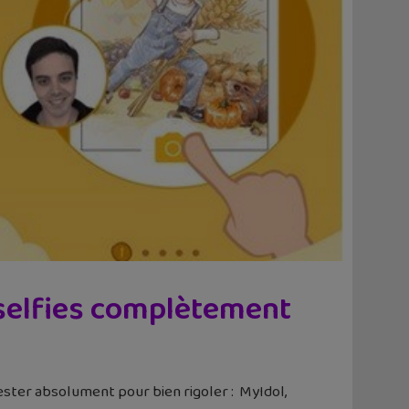
 selfies complètement
tester absolument pour bien rigoler : MyIdol,