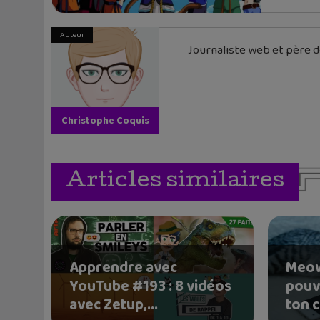
Auteur
Journaliste web et père de
Christophe Coquis
Articles similaires
Apprendre avec
Meow
YouTube #193 : 8 vidéos
pouv
avec Zetup,...
ton c