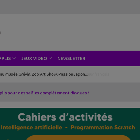
NEWSLETTER
PPLIS
JEUX VIDEO
ce au musée Grévin, Zoo Art Show, Passion Japon…
plis pour des selfies complètement dingues !