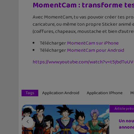
MomentCam : transforme tes 
Avec MomentCam, tu vas pouvoir créer tes prop
caricature, ou même ton propre Sticker animé et
(coiffures, chapeaux, moustache et bien d’autres
Télécharger
MomentCam sur iPhone
Télécharger
MomentCam pour Android
https://www.youtube.com/watch?v=t5jbdTuUV
Tags
Application Android
Application IPhone
M
Article pré
Un nou
annoncé