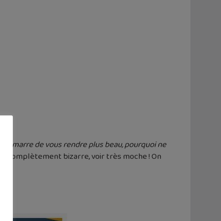
vez marre de vous rendre plus beau, pourquoi ne
enir complètement bizarre, voir très moche ! On