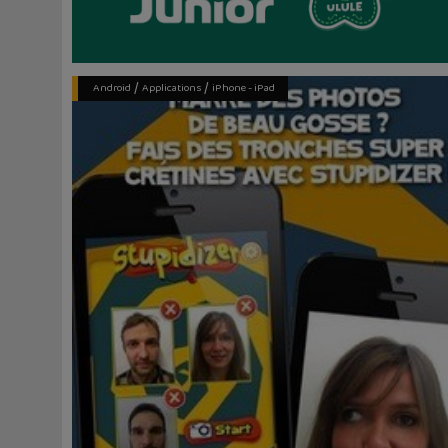
/
/
Android
Applications
iPhone - iPad