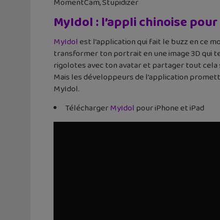
MomentCam, Stupidizer
MyIdol : l’appli chinoise pou
MyIdol
est l’application qui fait le buzz en ce 
transformer ton portrait en une image 3D qui te
rigolotes avec ton avatar et partager tout cela s
Mais les développeurs de l’application promette
MyIdol.
Télécharger
MyIdol
pour iPhone et iPad