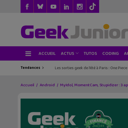
ACCUEIL
TUTOS
CODING
ACTUS
A
Tendances
Les sorties geek de l’été à Paris : One Pie
Accueil
Android
MyIdol, MomentCam, Stupidizer : 3 ap