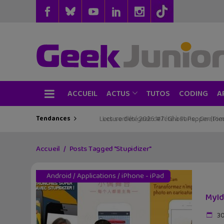
ACCUEIL
TUTOS
CODING
ACTUS
A
Tendances
Les sorties geek de l’été à Paris : One Pie
Accueil
Posts Tagged "Stupidizer"
Android
/
Applications
/
iPhone - iPad
MyId
30