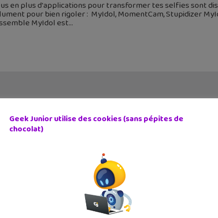
us en plus d'applications pour transformer tes selfies sont dis
ument pour bien rigoler : MyIdol, MomentCam, Stupidizer MyIdol
essemble MyIdol est
Geek Junior utilise des cookies (sans pépites de
chocolat)