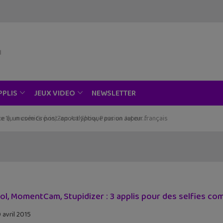
NEWSLETTER
PPLIS
JEUX VIDEO
ce au musée Grévin, Zoo Art Show, Passion Japon…
ol, MomentCam, Stupidizer : 3 applis pour des selfies co
 avril 2015