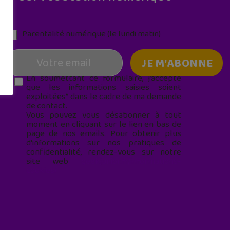
Parentalité numérique (le lundi matin)
En soumettant ce formulaire, j’accepte
que les informations saisies soient
exploitées* dans le cadre de ma demande
de contact.
Vous pouvez vous désabonner à tout
moment en cliquant sur le lien en bas de
page de nos emails. Pour obtenir plus
d'informations sur nos pratiques de
confidentialité, rendez-vous sur notre
site web
geekjunior.fr/informations-
cookies/