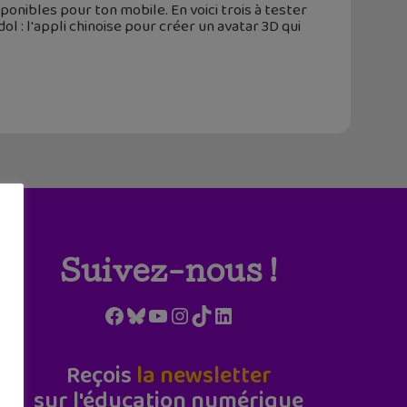
ponibles pour ton mobile. En voici trois à tester
 : l'appli chinoise pour créer un avatar 3D qui
Suivez-nous !
Facebook
Bluesky
YouTube
Instagram
TikTok
LinkedIn
Reçois
la newsletter
sur l'éducation numérique