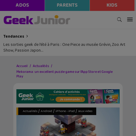
ADOS
PARENTS
KIDS
Tendances
Les sorties geek de l’été à Paris : One Piece au musée Grévin, Zoo Art
Show, Passion Japon…
Accueil
Actualités
Mekorama : un excellent puzzle game sur l’App Store et Google
Play
/
/
/
Actualités
Android
iPhone - iPad
Jeux video