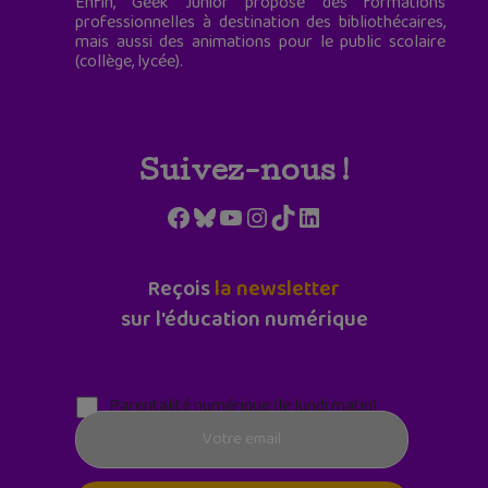
Enfin, Geek Junior propose des formations
professionnelles à destination des bibliothécaires,
mais aussi des animations pour le public scolaire
(collège, lycée).
Suivez-nous !
Facebook
Bluesky
YouTube
Instagram
TikTok
LinkedIn
Reçois
la newsletter
sur l'éducation numérique
Parentalité numérique (le lundi matin)