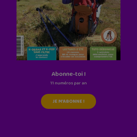
Abonne-toi !
11 numéros par an
JE M'ABONNE !