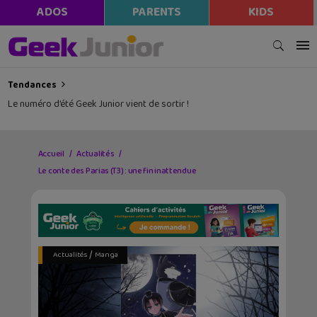
modal-check
ADOS
PARENTS
KIDS
Tendances
Le numéro d’été Geek Junior vient de sortir !
Accueil
Actualités
Le conte des Parias (T3) : une fin inattendue
/
Actualités
Manga