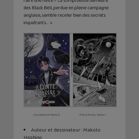
faire une halte ? La somptueuse demeure
des Black Bell, perdue en pleine campagne
anglaise, semble receler bien des secrets
inquiétants… »
Couverture Tome 3
Planche du Tome 1
Auteur et dessinateur : Makoto
Hoshino