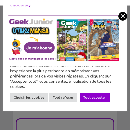
Geek Junior utilise des cookies (sans pépites de
chocolat)
✕
L’Enfantôme, une allégorie horrifique
Nous utilisons des cookies sur ce site afin de vous offrir
sur l&...
l'expérience la plus pertinente en mémorisant vos
préférences lors de vos visites répétées. En cliquant sur
"Accepter tout", vous consentez à l'utilisation de tous les
cookies.
Choisir les cookies
Tout refuser
Tout accepter