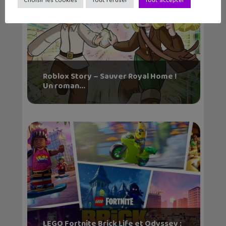
Choisir les cookies
Tout refuser
Tout accepter
Roblox Story – Sauver Royal Home !
Un roman...
LEGO Fortnite Brick Life et Odyssey :