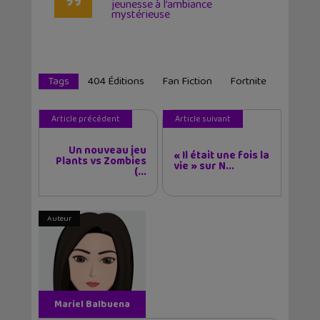
jeunesse à l’ambiance
mystérieuse
Tags
404 Éditions
Fan Fiction
Fortnite
Article précédent
Article suivant
Un nouveau jeu
« Il était une fois la
Plants vs Zombies
vie » sur N...
(...
Auteur
Mariel Balbuena