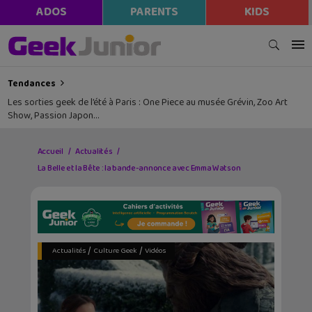
ADOS
PARENTS
KIDS
Tendances
Les sorties geek de l’été à Paris : One Piece au musée Grévin, Zoo Art
Show, Passion Japon…
Accueil
Actualités
La Belle et la Bête : la bande-annonce avec Emma Watson
/
/
Actualités
Culture Geek
Vidéos