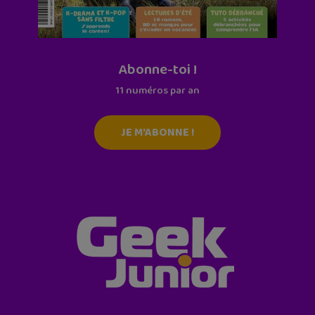
Abonne-toi !
11 numéros par an
JE M'ABONNE !