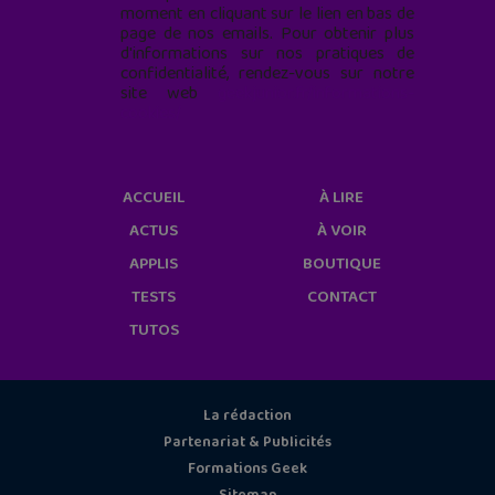
moment en cliquant sur le lien en bas de
page de nos emails. Pour obtenir plus
d'informations sur nos pratiques de
confidentialité, rendez-vous sur notre
site web
geekjunior.fr/informations-
cookies/
ACCUEIL
À LIRE
ACTUS
À VOIR
APPLIS
BOUTIQUE
TESTS
CONTACT
TUTOS
La rédaction
Partenariat & Publicités
Formations Geek
Sitemap