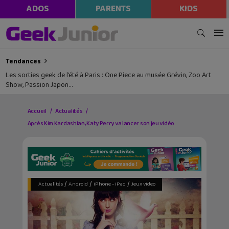
ADOS
PARENTS
KIDS
Tendances
Les sorties geek de l’été à Paris : One Piece au musée Grévin, Zoo Art
Show, Passion Japon…
Accueil
Actualités
Après Kim Kardashian, Katy Perry va lancer son jeu vidéo
/
/
/
Actualités
Android
iPhone - iPad
Jeux video