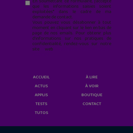
En soumettant ce formulaire, j’accepte
que les informations saisies soient
exploitées* dans le cadre de ma
demande de contact.
Vous pouvez vous désabonner à tout
moment en cliquant sur le lien en bas de
page de nos emails. Pour obtenir plus
d'informations sur nos pratiques de
confidentialité, rendez-vous sur notre
site web
geekjunior.fr/informations-
cookies/
ACCUEIL
À LIRE
ACTUS
À VOIR
APPLIS
BOUTIQUE
TESTS
CONTACT
TUTOS