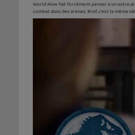
World Alive fait forcément penser à un autre je
combat dans des arènes. Bref, c’est la même idé