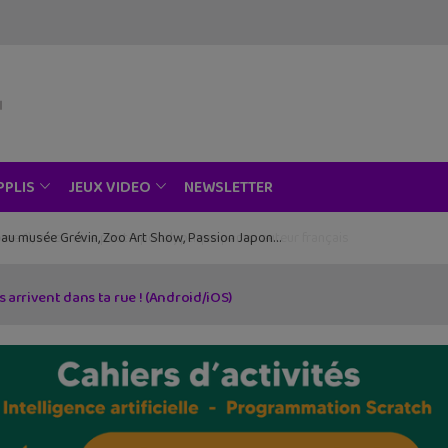
NEWSLETTER
PPLIS
JEUX VIDEO
ce au musée Grévin, Zoo Art Show, Passion Japon…
s arrivent dans ta rue ! (Android/iOS)