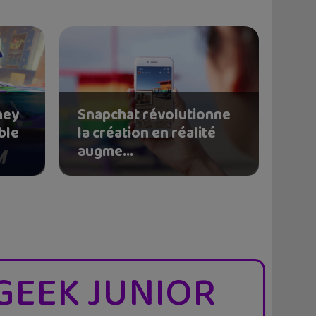
ney
Snapchat révolutionne
ble
la création en réalité
augme...
GEEK JUNIOR