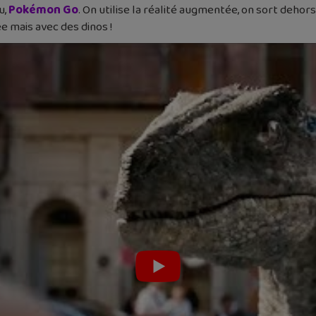
u,
Pokémon Go
. On utilise la réalité augmentée, on sort dehor
e mais avec des dinos !