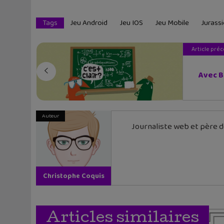
Tags
Jeu Android
Jeu IOS
Jeu Mobile
Jurassi
Article pré
Avec B
Auteur
Journaliste web et père de
Christophe Coquis
Articles similaires