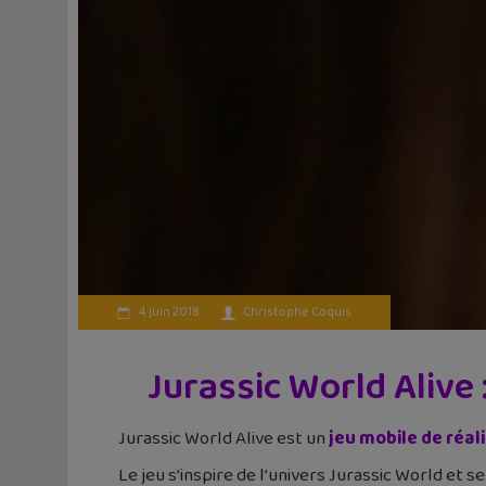
4 juin 2018
Christophe Coquis
Jurassic World Alive 
Jurassic World Alive est un
jeu mobile de réa
Le jeu s’inspire de l’univers Jurassic World et se