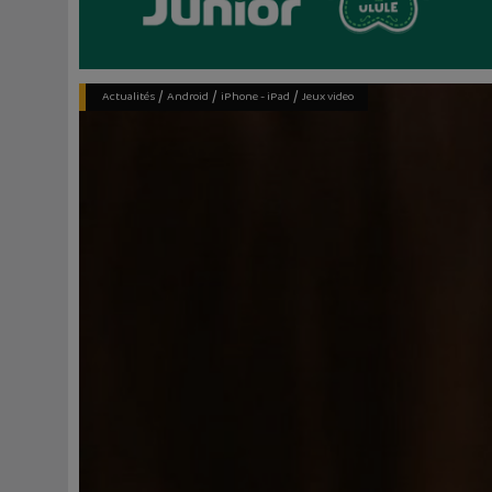
/
/
/
Actualités
Android
iPhone - iPad
Jeux video