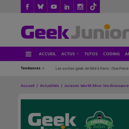
ACCUEIL
TUTOS
CODING
ACTUS
A
Tendances
Les sorties geek de l’été à Paris : One Pie
Accueil
Actualités
Jurassic World Alive : les dinosaure