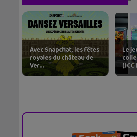
Avec Snapchat, les fêtes
Le je
royales du château de
coll
Ver...
(JCC