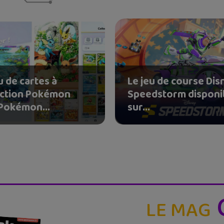
u de cartes à
Le jeu de course Dis
ection Pokémon
Speedstorm disponi
 Pokémon...
sur...
LE MAG