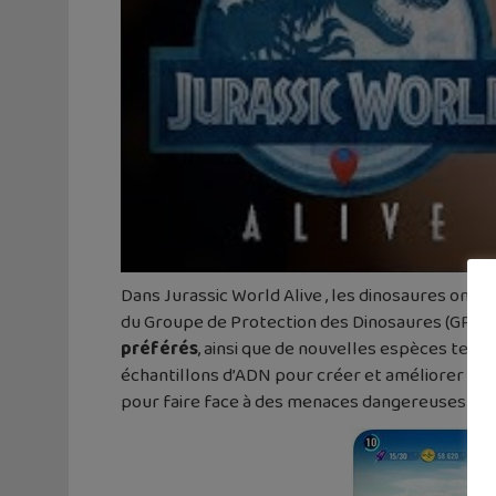
Dans Jurassic World Alive , les dinosaures ont f
du Groupe de Protection des Dinosaures (GPD), e
préférés
, ainsi que de nouvelles espèces terrif
échantillons d’ADN pour créer et améliorer alor
pour faire face à des menaces dangereuses dan