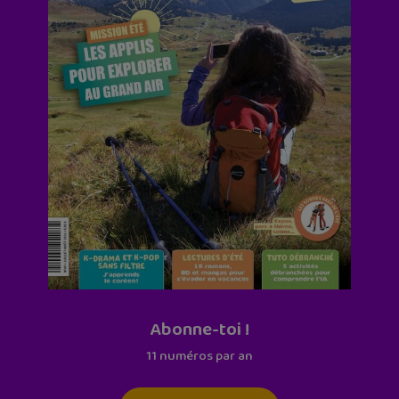
Abonne-toi !
11 numéros par an