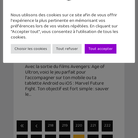
Nous utilisons des cookies sur ce site afin de vous offrir
l'expérience la plus pertinente en mémorisant vos
préférences lors de vos visites répétées. En cliquant sur
"Accepter tout", vous consentez à l'utilisation de tous les
cookies.
Sauve le monde dans Marvel Future
Fight sur iOS et Android
Choisir les cookies
Tout refuser
Tout accepter
2 mai 2015
Avec la sortie du films Avengers: Age of
Ultron, voici le jeu parfait pour
l'accompagner sur ton mobile ou ta
tablette Android ou iOS : Marvel Future
Fight. Ton objectif est fort simple : sauver
le
218
219
220
221
222