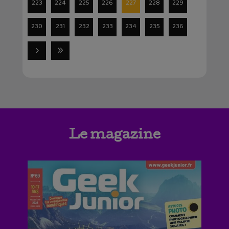
223
224
225
226
227
228
229
230
231
232
233
234
235
236
Le magazine