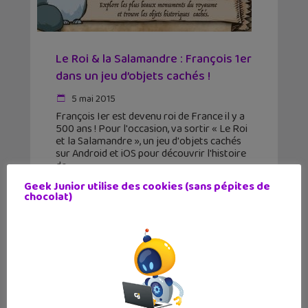
Le Roi & la Salamandre : François 1er
dans un jeu d’objets cachés !
5 mai 2015
François Ier est devenu roi de France il y a
500 ans ! Pour l'occasion, va sortir « Le Roi
et la Salamandre », un jeu d'objets cachés
sur Android et iOS pour découvrir l'histoire
de
Geek Junior utilise des cookies (sans pépites de
chocolat)