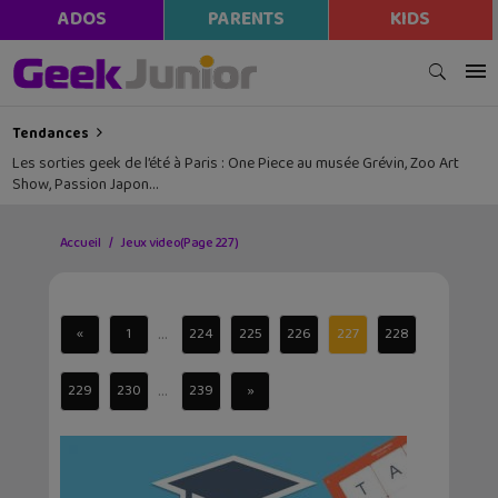
ADOS
PARENTS
KIDS
Tendances
Les sorties geek de l’été à Paris : One Piece au musée Grévin, Zoo Art
Show, Passion Japon…
Accueil
Jeux video
(Page 227)
...
«
1
224
225
226
227
228
...
229
230
239
»